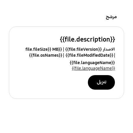
مرشح
{{file.description}}
الاصدار {{file.fileVersion}}
{{file.fileSize}} MB
{{file.osNames}}
{{file.fileModifiedDate}}
{{file.languageName}}
{{file.languageName}}
تنزيل