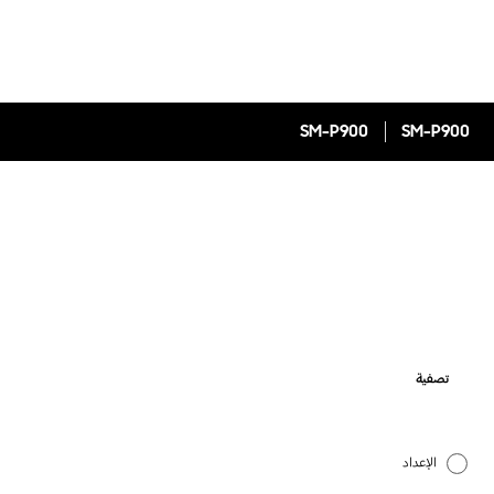
SM-P900
SM-P900
تصفية
الإعداد