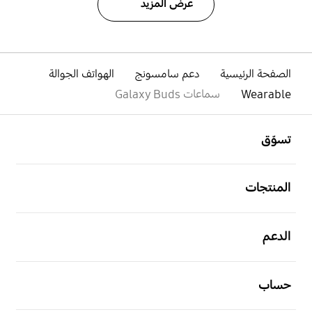
عرض المزيد
الصفحة الرئيسية
دعم سامسونج
الهواتف الجوالة
Wearable
سماعات Galaxy Buds
افتح
Footer Navigation
تسوّق
افتح
المنتجات
افتح
الدعم
افتح
حساب
افتح