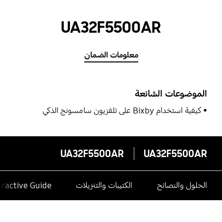
UA32F5500AR
معلومات الضمان
الموضوعات الشائعة
كيفية استخدام Bixby على تلفزيون سامسونج الذكي
UA32F5500AR
UA32F5500AR
الحلول والنصائح
الكتيبات والتنزيلات
eractive Guide