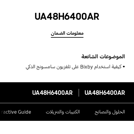
UA48H6400AR
معلومات الضمان
الموضوعات الشائعة
كيفية استخدام Bixby على تلفزيون سامسونج الذكي
UA48H6400AR
UA48H6400AR
الحلول والنصائح
الكتيبات والتنزيلات
eractive Guide