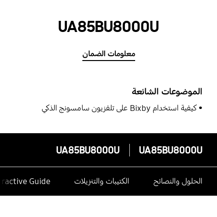
UA85BU8000U
معلومات الضمان
الموضوعات الشائعة
كيفية استخدام Bixby على تلفزيون سامسونج الذكي
UA85BU8000U
UA85BU8000U
الحلول والنصائح
الكتيبات والتنزيلات
eractive Guide