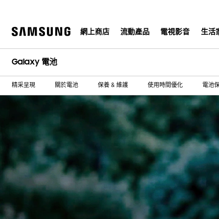
Skip
to
content
網上商店
流動產品
電視影音
生活
Galaxy 電池
精采呈現
關於電池
保養 & 維護
使用時間優化
電池