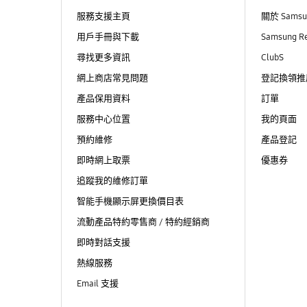
服務支援主頁
關於 Sams
用戶手冊與下載
Samsung R
尋找更多資訊
ClubS
網上商店常見問題
登記換領推
產品保用資料
訂單
服務中心位置
我的頁面
預約維修
產品登記
即時網上取票
優惠券
追蹤我的維修訂單
智能手機顯示屏更換價目表
流動產品特約零售商 / 特約經銷商
即時對話支援
熱線服務
Email 支援