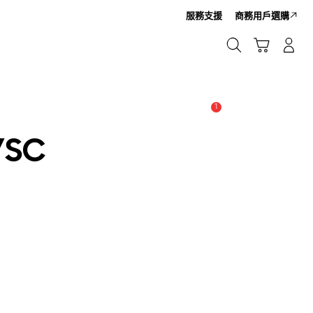
服務支援
商務用戶選購
Cart
搜尋
登入/註冊
搜尋
1
新聞與通知 :
提示
/SC