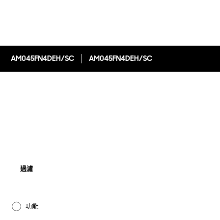
AM045FN4DEH/SC
AM045FN4DEH/SC
過濾
功能