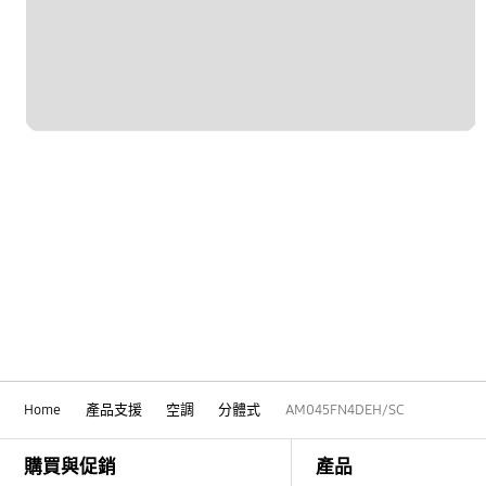
Home
產品支援
空調
分體式
AM045FN4DEH/SC
Footer Navigation
購買與促銷
產品