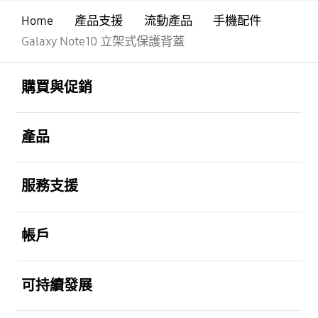
Home
產品支援
流動產品
手機配件
Galaxy Note10 立架式保護背蓋
Footer Navigation
打開
購買與促銷
打開
產品
打開
服務支援
打開
帳戶
打開
可持續發展
打開