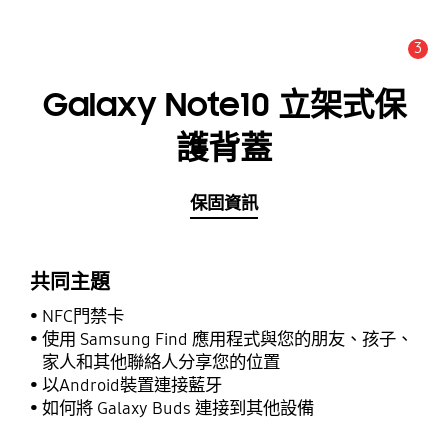
3
新聞與通知 :
提示
Galaxy Note10 立架式保
護背蓋
保固資訊
共同主題
NFC門禁卡
使用 Samsung Find 應用程式與您的朋友、孩子、
家人和其他聯絡人分享您的位置
以Android裝置連接藍牙
如何將 Galaxy Buds 連接到其他設備