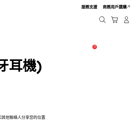
服務支援
商務用戶選購
Cart
搜尋
登入/註冊
搜尋
3
新聞與通知 :
提示
(藍牙耳機)
家人和其他聯絡人分享您的位置