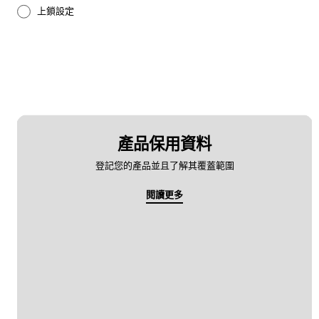
上鎖設定
影音
怎樣使用
藍牙
設定
產品保用資料
登記您的產品並且了解其覆蓋範圍
電池
閱讀更多
電源