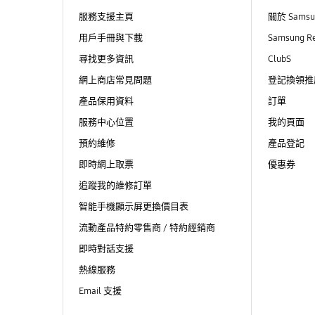
服務支援主頁
關於 Sams
用戶手冊與下載
Samsung R
尋找更多資訊
ClubS
網上商店常見問題
登記換領推
產品保用資料
訂單
服務中心位置
我的頁面
預約維修
產品登記
即時網上取票
優惠券
追蹤我的維修訂單
智能手機顯示屏更換價目表
流動產品特約零售商 / 特約經銷商
即時對話支援
熱線服務
Email 支援