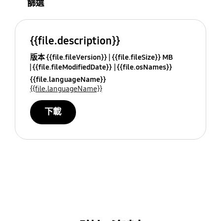
篩選
{{file.description}}
版本 {{file.fileVersion}}
{{file.fileSize}} MB
{{file.fileModifiedDate}}
{{file.osNames}}
{{file.languageName}}
{{file.languageName}}
下載