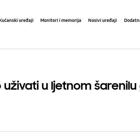
Kućanski uređaji
Monitori i memorija
Nosivi uređaji
Dodatn
o uživati u ljetnom šarenil