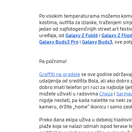
Po visokim temperaturama možemo komotno 
kostima, outfita za izlaske, traženjem smje
jedan od najfotogeničnijih street art festi
uređaja, od
Galaxy Z Fold6
i
Galaxy Z Flip
Galaxy Buds3 Pro
i
Galaxy Buds3
, sve po
Pa počnimo!
Graffiti na gradele
se ove godine održavaju 
udaljenija od središta Bola, ali ako dobro
dobro imati telefon pri ruci za najbolje lj
možete uživati u radovima
Cheza
i
Sarme
nigdje nestati, pa kada naletite na neki zan
kameru, držite „home“ ikonicu i samo zaokr
Preko dana ekipa uživa u debeloj hladovini
plaže koja se nalazi odmah ispod terase t