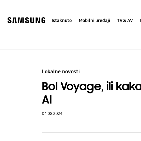
Skip
Skip
to
to
content
accessibility
help
Istaknuto
Mobilni uređaji
TV & AV
Lokalne novosti
Bol Voyage, ili kak
AI
04.08.2024