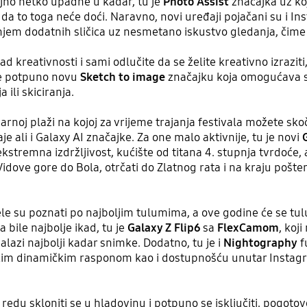
ajno netko upadne u kadar, tu je
Photo Assist
značajka uz koj
da to toga neće doći. Naravno, novi uređaji pojačani su i In
m dodatnih sličica uz nesmetano iskustvo gledanja, čime će l
 kreativnosti i sami odlučite da se želite kreativno izraziti, 
ite potpuno novu
Sketch to image
značajku koja omogućava st
 ili skiciranja.
arnoj plaži na kojoj za vrijeme trajanja festivala možete sko
e ali i Galaxy AI značajke. Za one malo aktivnije, tu je novi
stremna izdržljivost, kućište od titana 4. stupnja tvrdoće,
 Vidove gore do Bola, otrčati do Zlatnog rata i na kraju pošte
e su poznati po najboljim tulumima, a ove godine će se tulumi
 bile najbolje ikad, tu je
Galaxy Z Flip6
sa
FlexCamom
, koj
azi najbolji kadar snimke. Dodatno, tu je i
Nightography
f
im dinamičkim rasponom kao i dostupnošću unutar Instagra
 redu skloniti se u hladovinu i potpuno se isključiti, pogoto