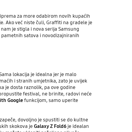
priprema za more odabirom novih kupaćih
 Ako već niste čuli, Graffiti na gradele je
ć nam je stigla i nova serija Samsung
pametnih satova i novodizajniranih
Sama lokacija je idealna jer je malo
aćih i stranih umjetnika, zato je uvijek
ka je dosta raznolik, pa ove godine
propustite festival, ne brinite, radovi neće
with Google
funkcijom, samo uperite
zapeče, dovoljno je spustiti se do kultne
pskih skokova je
Galaxy Z Fold6
je idealan