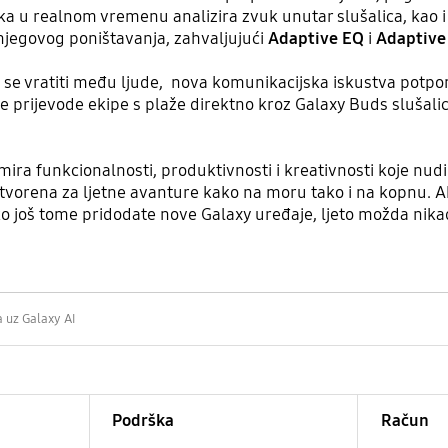
zvuka u realnom vremenu analizira zvuk unutar slušalica, ka
njegovog poništavanja, zahvaljujući
Adaptive EQ
i
Adaptive
.
 se vratiti među ljude, nova komunikacijska iskustva potp
rijevode ekipe s plaže direktno kroz Galaxy Buds slušalic
ra funkcionalnosti, produktivnosti i kreativnosti koje nudi 
tvorena za ljetne avanture kako na moru tako i na kopnu. Ak
ko još tome pridodate nove Galaxy uređaje, ljeto možda nikad
a uz Galaxy AI
Podrška
Račun