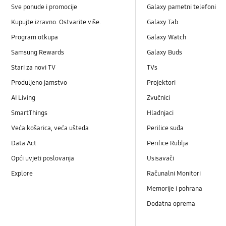
Sve ponude i promocije
Galaxy pametni telefoni
Kupujte izravno. Ostvarite više.
Galaxy Tab
Program otkupa
Galaxy Watch
Samsung Rewards
Galaxy Buds
Stari za novi TV
TVs
Produljeno jamstvo
Projektori
AI Living
Zvučnici
SmartThings
Hladnjaci
Veća košarica, veća ušteda
Perilice suđa
Data Act
Perilice Rublja
Opći uvjeti poslovanja
Usisavači
Explore
Računalni Monitori
Memorije i pohrana
Dodatna oprema