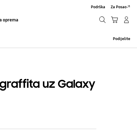
Podrška
Za Posao
Traži
Košarica
Prijavite se/Registrirajte se
a oprema
Traži
Podijelite
u graffita uz Galaxy