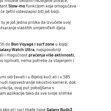
u možete ukloniti neželjene plivače,
stant
Slow-mo
funkcijom koja omogućava
jetni videozapisi biti još bolji.
tu je još jedna prilika da izvučete svoj
varanje vlastitih umjetničkih djela
čiti do
Bon Voyage i surf zone
u kojoj
Galaxy Watch Ultra
, najsposobniji
 ali i mogućnost
praćenja više aktivnosti
,
no isplivati, nema potrebe za stajanjem i
 održavati i u Bijeloj kući ali i u 585
i nudi najsvestranije iskustvo kamere, dok
unkcija, ovaj put poboljšana s
m aplikacije tako da sve svoje snimke
vo ako pri ruci imate nove
Galaxy Buds3