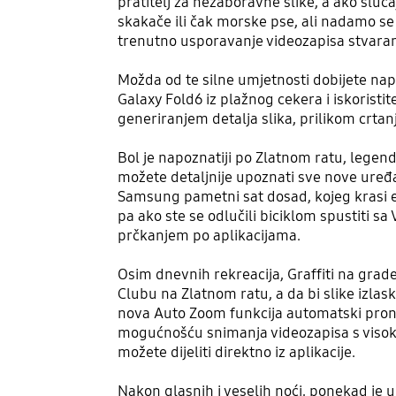
pratitelj za nezaboravne slike, a ako sluč
skakače ili čak morske pse, ali nadamo se 
trenutno usporavanje videozapisa stvaranje
Možda od te silne umjetnosti dobijete napad
Galaxy Fold6 iz plažnog cekera i iskorist
generiranjem detalja slika, prilikom crtanja
Bol je napoznatiji po Zlatnom ratu, legend
možete detaljnije upoznati sve nove uređaj
Samsung pametni sat dosad, kojeg krasi ek
pa ako ste se odlučili biciklom spustiti sa
prčkanjem po aplikacijama.
Osim dnevnih rekreacija, Graffiti na gradel
Clubu na Zlatnom ratu, a da bi slike izlaska
nova Auto Zoom funkcija automatski pronal
mogućnošću snimanja videozapisa s visok
možete dijeliti direktno iz aplikacije.
Nakon glasnih i veselih noći, ponekad je u