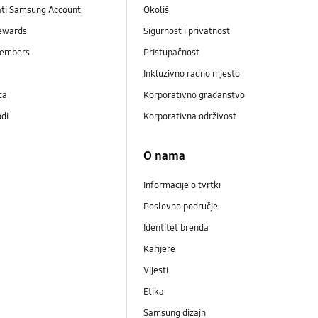
ati Samsung Account
Okoliš
ewards
Sigurnost i privatnost
embers
Pristupačnost
Inkluzivno radno mjesto
ca
Korporativno građanstvo
odi
Korporativna održivost
O nama
Informacije o tvrtki
Poslovno područje
Identitet brenda
Karijere
Vijesti
Etika
Samsung dizajn