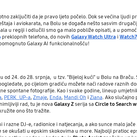
zaključiti da je pravo ljeto počelo. Dok se većina ljudi 
štaja i aviokarata, na Bolu se događa nešto sasvim drugačije.
vala u regiji i odlučili smo ga malo pobliže opisati, a u pomo
6
preklopnih telefona, do novih
Galaxy Watch Ultra
i
Watch7
tpomognuto Galaxy AI funkcionalnošću!
od 24. do 28. srpnja, u tzv. "Bijeloj kući" u Bolu na Braču. 
 pogledate, po cijelom gradiću možete naći radove raznih dom
etne spontane fotografije. Kao i svake godine, lineup umjetni
a
,
PERK_UP-a
,
Zmaje
,
Enda
,
Mandi Oh
i
Ziana
. Ako slučajno 
imljiviji rad, tu je nova
Galaxy Z
serija sa
Circle to Search 
užite ono što tražite.
 i razne DJ-e, radionice i natjecanja, a ako sunce malo jače 
e se okušati u epskim skokovima u more. Najbolji pratioc e