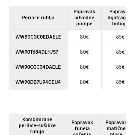
Table
Popravak
Popravak
Perilice rublja
odvodne
dijafragme
pumpe
bubnja
WW80CGC0EDAELE
80€
85€
WW90T684DLH/S7
80€
85€
WW90CGC04DAELE
80€
85€
WW90DB7U94GEU4
80€
85€
Table
Kombinirane
Popravak
Popravak
perilice-sušilice
tunela
matične
rublja
sušenja
ploče