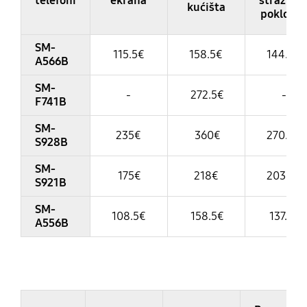
telefoni
ekrana
stražnje
kućišta
poklopc
SM-
115.5€
158.5€
144.5€
A566B
SM-
-
272.5€
-
F741B
SM-
235€
360€
270.5€
S928B
SM-
175€
218€
203.5€
S921B
SM-
108.5€
158.5€
137.5€
A556B
Table