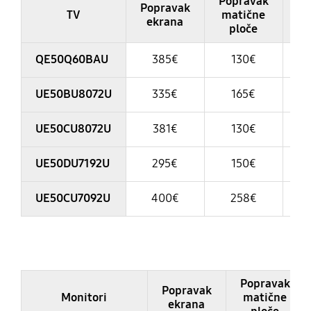
Popravak
Po
Popravak
TV
matične
ekrana
ploče
na
QE50Q60BAU
385€
130€
UE50BU8072U
335€
165€
UE50CU8072U
381€
130€
UE50DU7192U
295€
150€
UE50CU7092U
400€
258€
Table
Popravak
Popravak
Monitori
matične
ekrana