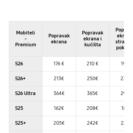
Table
Poprav
Mobiteli
Popravak
Popravak
ekrana
-
ekrana i
ekrana
stražnj
Premium
kućišta
poklop
S26
176 €
210 €
195 €
S26+
213€
250€
230€
S26 Ultra
364€
365€
290€
S25
162€
208€
187€
S25+
205€
242€
222€