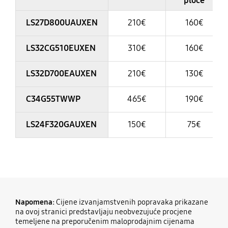
ploče
LS27D800UAUXEN
210€
160€
LS32CG510EUXEN
310€
160€
LS32D700EAUXEN
210€
130€
C34G55TWWP
465€
190€
LS24F320GAUXEN
150€
75€
Napomena:
Cijene izvanjamstvenih popravaka prikazane
na ovoj stranici predstavljaju neobvezujuće procjene
temeljene na preporučenim maloprodajnim cijenama