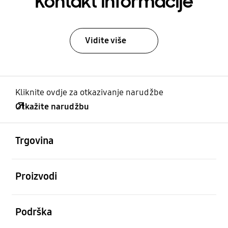
Kontakt informacije
Vidite više
Kliknite ovdje za otkazivanje narudžbe
Otkažite narudžbu
Otvori
Footer Navigation
Trgovina
Otvori
Proizvodi
Otvori
Podrška