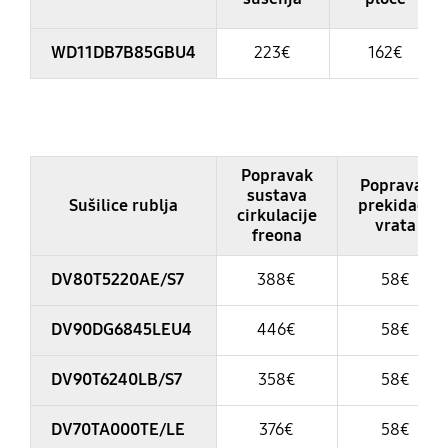
WD11DB7B85GBU4
223€
162€
Table
Popravak
Popravak
sustava
Sušilice rublja
prekidača
cirkulacije
vrata
freona
DV80T5220AE/S7
388€
58€
DV90DG6845LEU4
446€
58€
DV90T6240LB/S7
358€
58€
DV70TA000TE/LE
376€
58€