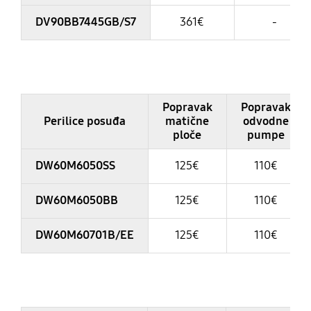
DV90BB7445GB/S7
361€
-
Table
Popravak
Popravak
Perilice posuđa
matične
odvodne
ploče
pumpe
DW60M6050SS
125€
110€
DW60M6050BB
125€
110€
DW60M60701B/EE
125€
110€
Table