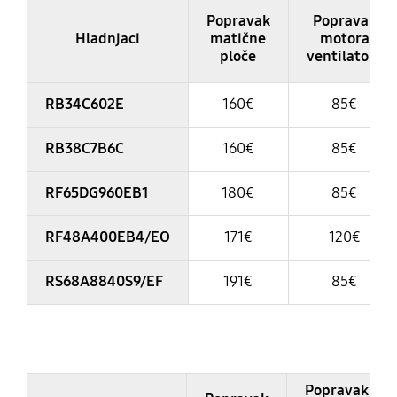
Popravak
Popravak
Hladnjaci
matične
motora
ploče
ventilatora
RB34C602E
160€
85€
RB38C7B6C
160€
85€
RF65DG960EB1
180€
85€
RF48A400EB4/EO
171€
120€
RS68A8840S9/EF
191€
85€
Table
Popravak