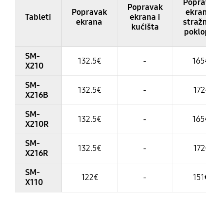
Popravak
Popravak
Popravak
ekrana i
Tableti
ekrana i
ekrana
stražnjeg
kućišta
poklopca
SM-
132.5€
-
165€
X210
SM-
132.5€
-
172€
X216B
SM-
132.5€
-
165€
X210R
SM-
132.5€
-
172€
X216R
SM-
122€
-
151€
X110