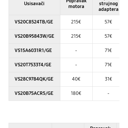
Popravak
Usisavači
strujnog
motora
adaptera
VS20C8524TB/GE
215€
57€
VS20B95843W/GE
215€
57€
VS15A6031R1/GE
-
71€
VS20T7533T4/GE
-
71€
VS28C9784QK/GE
40€
31€
VS20B75ACR5/GE
180€
-
Table