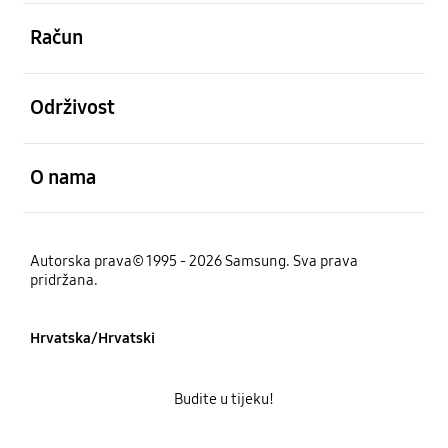
Otvori
Račun
Otvori
Održivost
Otvori
O nama
Autorska prava© 1995 - 2026 Samsung. Sva prava
pridržana.
Hrvatska/Hrvatski
Budite u tijeku!