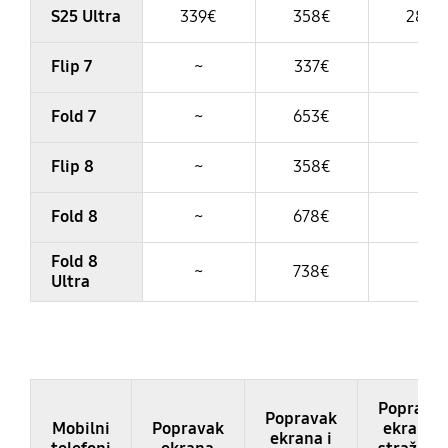
S25 Ultra
339€
358€
283€
Flip 7
~
337€
~
Fold 7
~
653€
~
Flip 8
~
358€
~
Fold 8
~
678€
~
Fold 8
~
738€
~
Ultra
Table
Poprava
Popravak
Mobilni
Popravak
ekrana i
ekrana i