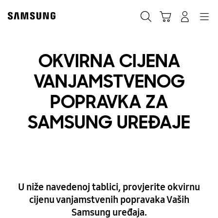
Skip
Skip
to
to
Traži
Košarica
Navigation
Prijavite se
content
accessibility
help
OKVIRNA CIJENA
VANJAMSTVENOG
POPRAVKA ZA
SAMSUNG UREĐAJE
U niže navedenoj tablici, provjerite okvirnu
cijenu vanjamstvenih popravaka Vaših
Samsung uređaja.