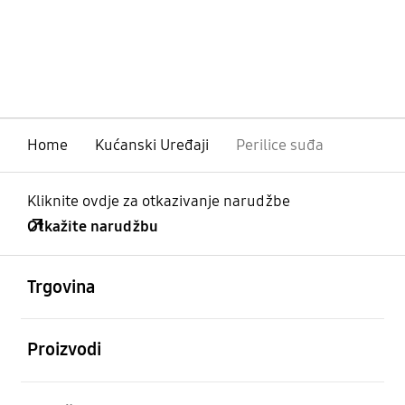
Home
Kućanski Uređaji
Perilice suđa
Kliknite ovdje za otkazivanje narudžbe
Otkažite narudžbu
Otvori
Footer Navigation
Trgovina
Otvori
Proizvodi
Otvori