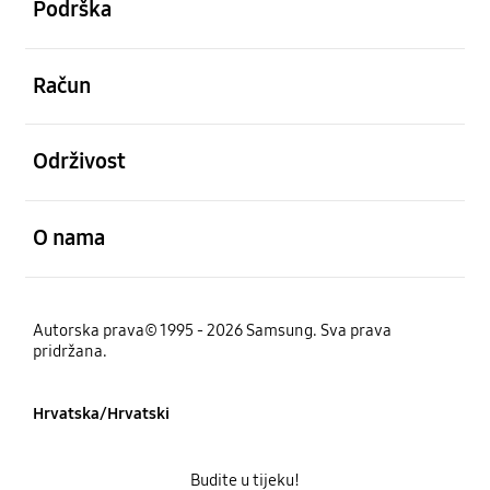
Podrška
Otvori
Račun
Otvori
Održivost
Otvori
O nama
Autorska prava© 1995 - 2026 Samsung. Sva prava
pridržana.
Hrvatska/Hrvatski
Budite u tijeku!