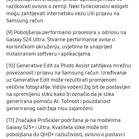
razlikovati ovisno o zemlji. Neki funkcionalni widgeti
mogu zahtijevati internetsku vezu i/ili prijavu na
Samsung račun.
[9] Poboljšanja performansi procesora u odnosu na
Galaxy S24 Ultra. Stvarne performanse ovise o
korisničkom okruženju, uvjetima te unaprijed
instaliranom softveru i aplikacijama.
[10] Generative Edit za Photo Assist zahtijeva mrežnu
povezanost i prijavu na Samsung račun. Uređivanje
uz Generative Edit može rezultirati promjenom
veličine fotografije. Vidljiv vodeni žig bit će postavljen
na spremljenu sliku kako bi označio da je slika
generirana pomoću AI. Točnost i pouzdanost
generiranog sadržaja nisu zajamčeni.
[11] Značajka ProScaler podržana je na modelima
Galaxy S25+ i Ultra. Kvaliteta slike može biti
poboljšana do QHD+ razlučivosti, ovisno o postavci