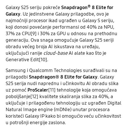
®
Galaxy S25 seriju pokreće
Snapdragon
8 Elite for
Galaxy
. Uz jedinstvene Galaxy prilagodbe, ovo je
najmoćniji procesor ikad ugrađen u Galaxy S seriju,
koji donosi povećanje performansi od 40% za NPU,
37% za CPU[9] i 30% za GPU u odnosu na prethodnu
generaciju. Ova snaga omogućuje Galaxy S25 seriji
obradu većeg broja AI iskustava na uređaju,
uključujući ranije
cloud-base
AI alate kao što je
Generative Edit[10].
Samsung i Qualcomm Technologies surađivali su na
prilagodbi
Snapdragon® 8 Elite for Galaxy
. Galaxy
S25 serija nudi naprednu i učinkovitu AI obradu slika
uz pomoć
ProScaler
[11] tehnologije koja omogućava
poboljšanje[12] kvalitete skaliranja slika za 40%, a
uključuje i prilagođenu tehnologiju uz ugrađen Digital
Natural Image engine (mDNIe) unutar procesora
koristeći Galaxy IP kako bi omogućio veću učinkovitost
u potrošnji energije zaslona.