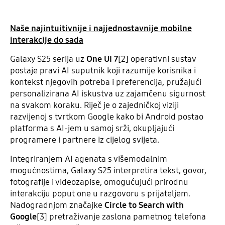
Naše najintuitivnije i najjednostavnije mobilne
interakcije do sada
Galaxy S25 serija uz
One UI 7
[2] operativni sustav
postaje pravi AI suputnik koji razumije korisnika i
kontekst njegovih potreba i preferencija, pružajući
personalizirana AI iskustva uz zajamčenu sigurnost
na svakom koraku. Riječ je o zajedničkoj viziji
razvijenoj s tvrtkom Google kako bi Android postao
platforma s AI-jem u samoj srži, okupljajući
programere i partnere iz cijelog svijeta.
Integriranjem AI agenata s višemodalnim
mogućnostima, Galaxy S25 interpretira tekst, govor,
fotografije i videozapise, omogućujući prirodnu
interakciju poput one u razgovoru s prijateljem.
Nadogradnjom značajke
Circle to Search with
Google
[3] pretraživanje zaslona pametnog telefona