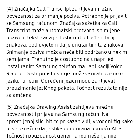
[4] Značajka Call Transcript zahtijeva mrežnu
povezanost za primanje poziva. Potrebno je prijaviti
se Samsung računom. Značajka sažetka za Call
Transcript može automatski pretvoriti snimljene
pozive u tekst kada je dostignut određeni broj
znakova, pod uvjetom da je unutar limita znakova.
Snimanje poziva možda neće biti podržano u nekim
zemljama. Trenutno je dostupno na unaprijed
instaliranim Samsung telefonima i aplikaciji Voice
Record. Dostupnost usluge može varirati ovisno o
jeziku ili regiji. Određeni jezici mogu zahtijevati
preuzimanje jezičnog paketa. Točnost rezultata nije
zajamčena.
[5] Značajka Drawing Assist zahtijeva mrežnu
povezanost i prijavu na Samsung račun. Na
spremljenoj slici bit će prikazan vidljiv vodeni žig kako
bi se označilo da je slika generirana pomoću AI-a.
Točnost i pouzdanost generiranog rješenja nije