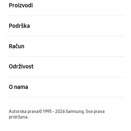
Proizvodi
Otvori
Podrška
Otvori
Račun
Otvori
Održivost
Otvori
O nama
Autorska prava© 1995 - 2026 Samsung. Sva prava
pridržana.