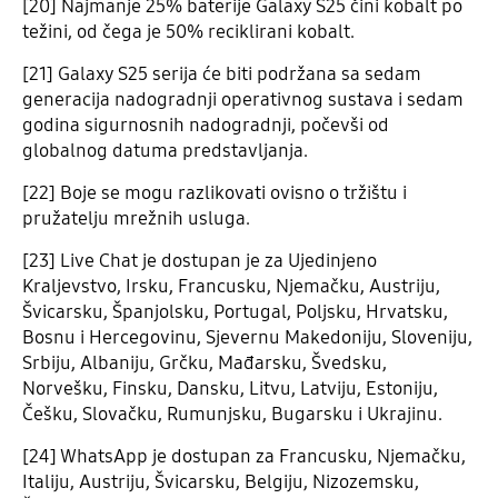
[20] Najmanje 25% baterije Galaxy S25 čini kobalt po
težini, od čega je 50% reciklirani kobalt.
[21] Galaxy S25 serija će biti podržana sa sedam
generacija nadogradnji operativnog sustava i sedam
godina sigurnosnih nadogradnji, počevši od
globalnog datuma predstavljanja.
[22] Boje se mogu razlikovati ovisno o tržištu i
pružatelju mrežnih usluga.
[23] Live Chat je dostupan je za Ujedinjeno
Kraljevstvo, Irsku, Francusku, Njemačku, Austriju,
Švicarsku, Španjolsku, Portugal, Poljsku, Hrvatsku,
Bosnu i Hercegovinu, Sjevernu Makedoniju, Sloveniju,
Srbiju, Albaniju, Grčku, Mađarsku, Švedsku,
Norvešku, Finsku, Dansku, Litvu, Latviju, Estoniju,
Češku, Slovačku, Rumunjsku, Bugarsku i Ukrajinu.
[24] WhatsApp je dostupan za Francusku, Njemačku,
Italiju, Austriju, Švicarsku, Belgiju, Nizozemsku,