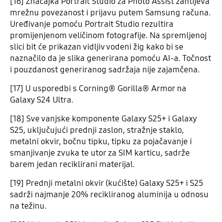
[16] Značajka Portrait Studio za Photo Assist zahtijeva
mrežnu povezanost i prijavu putem Samsung računa.
Uređivanje pomoću Portrait Studio rezultira
promijenjenom veličinom fotografije. Na spremljenoj
slici bit će prikazan vidljiv vodeni žig kako bi se
naznačilo da je slika generirana pomoću AI-a. Točnost
i pouzdanost generiranog sadržaja nije zajamčena.
[17] U usporedbi s Corning® Gorilla® Armor na
Galaxy S24 Ultra.
[18] Sve vanjske komponente Galaxy S25+ i Galaxy
S25, uključujući prednji zaslon, stražnje staklo,
metalni okvir, bočnu tipku, tipku za pojačavanje i
smanjivanje zvuka te utor za SIM karticu, sadrže
barem jedan reciklirani materijal.
[19] Prednji metalni okvir (kućište) Galaxy S25+ i S25
sadrži najmanje 20% recikliranog aluminija u odnosu
na težinu.