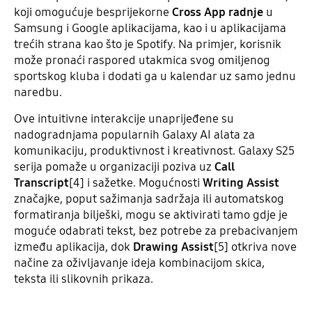
koji omogućuje besprijekorne
Cross App radnje
u
Samsung i Google aplikacijama, kao i u aplikacijama
trećih strana kao što je Spotify. Na primjer, korisnik
može pronaći raspored utakmica svog omiljenog
sportskog kluba i dodati ga u kalendar uz samo jednu
naredbu.
Ove intuitivne interakcije unaprijeđene su
nadogradnjama popularnih Galaxy AI alata za
komunikaciju, produktivnost i kreativnost. Galaxy S25
serija pomaže u organizaciji poziva uz
Call
Transcript
[4] i sažetke. Mogućnosti
Writing Assist
značajke, poput sažimanja sadržaja ili automatskog
formatiranja bilješki, mogu se aktivirati tamo gdje je
moguće odabrati tekst, bez potrebe za prebacivanjem
između aplikacija, dok
Drawing Assist
[5] otkriva nove
načine za oživljavanje ideja kombinacijom skica,
teksta ili slikovnih prikaza.