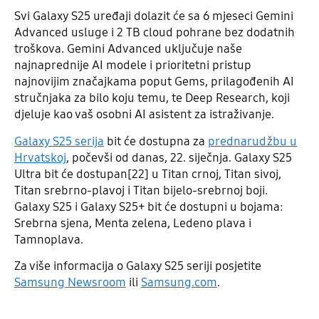
Svi Galaxy S25 uređaji dolazit će sa 6 mjeseci Gemini
Advanced usluge i 2 TB cloud pohrane bez dodatnih
troškova. Gemini Advanced uključuje naše
najnaprednije AI modele i prioritetni pristup
najnovijim značajkama poput Gems, prilagođenih AI
stručnjaka za bilo koju temu, te Deep Research, koji
djeluje kao vaš osobni AI asistent za istraživanje.
Galaxy S25 serija
bit će dostupna za
prednarudžbu u
Hrvatskoj
, počevši od danas, 22. siječnja. Galaxy S25
Ultra bit će dostupan[22] u Titan crnoj, Titan sivoj,
Titan srebrno-plavoj i Titan bijelo-srebrnoj boji.
Galaxy S25 i Galaxy S25+ bit će dostupni u bojama:
Srebrna sjena, Menta zelena, Ledeno plava i
Tamnoplava.
Za više informacija o Galaxy S25 seriji posjetite
Samsung Newsroom
ili
Samsung.com
.