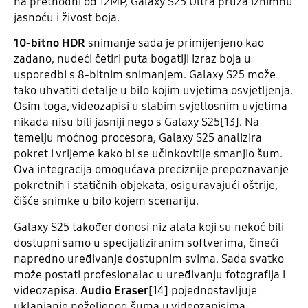
na prethodni od 12MP, Galaxy S25 Ultra pruža iznimnu
jasnoću i živost boja.
10-bitno HDR
snimanje sada je primijenjeno kao
zadano, nudeći četiri puta bogatiji izraz boja u
usporedbi s 8-bitnim snimanjem. Galaxy S25 može
tako uhvatiti detalje u bilo kojim uvjetima osvjetljenja.
Osim toga, videozapisi u slabim svjetlosnim uvjetima
nikada nisu bili jasniji nego s Galaxy S25[13]. Na
temelju moćnog procesora, Galaxy S25 analizira
pokret i vrijeme kako bi se učinkovitije smanjio šum.
Ova integracija omogućava preciznije prepoznavanje
pokretnih i statičnih objekata, osiguravajući oštrije,
čišće snimke u bilo kojem scenariju.
Galaxy S25 također donosi niz alata koji su nekoć bili
dostupni samo u specijaliziranim softverima, čineći
napredno uređivanje dostupnim svima. Sada svatko
može postati profesionalac u uređivanju fotografija i
videozapisa.
Audio Eraser
[14] pojednostavljuje
uklanjanje neželjenog šuma u videozapisima.