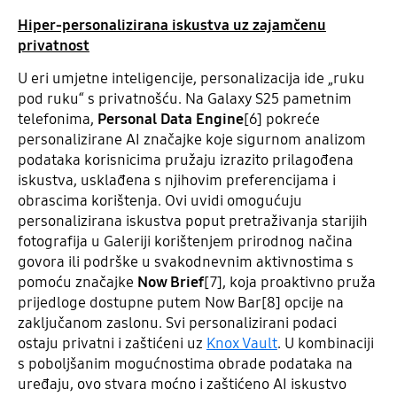
Hiper-personalizirana iskustva uz zajamčenu
privatnost
U eri umjetne inteligencije, personalizacija ide „ruku
pod ruku“ s privatnošću. Na Galaxy S25 pametnim
telefonima,
Personal Data Engine
[6]
pokreće
personalizirane AI značajke koje sigurnom analizom
podataka korisnicima pružaju izrazito prilagođena
iskustva, usklađena s njihovim preferencijama i
obrascima korištenja. Ovi uvidi omogućuju
personalizirana iskustva poput pretraživanja starijih
fotografija u Galeriji korištenjem prirodnog načina
govora ili podrške u svakodnevnim aktivnostima s
pomoću značajke
Now Brief
[7], koja proaktivno pruža
prijedloge dostupne putem Now Bar[8] opcije na
zaključanom zaslonu. Svi personalizirani podaci
ostaju privatni i zaštićeni uz
Knox Vault
. U kombinaciji
s poboljšanim mogućnostima obrade podataka na
uređaju, ovo stvara moćno i zaštićeno AI iskustvo