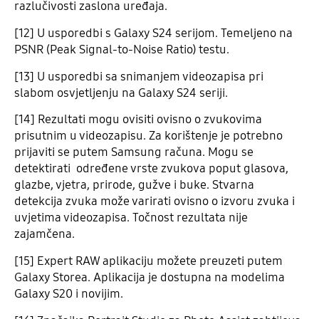
razlučivosti zaslona uređaja.
[12] U usporedbi s Galaxy S24 serijom. Temeljeno na
PSNR (Peak Signal-to-Noise Ratio) testu.
[13] U usporedbi sa snimanjem videozapisa pri
slabom osvjetljenju na Galaxy S24 seriji.
[14] Rezultati mogu ovisiti ovisno o zvukovima
prisutnim u videozapisu. Za korištenje je potrebno
prijaviti se putem Samsung računa. Mogu se
detektirati određene vrste zvukova poput glasova,
glazbe, vjetra, prirode, gužve i buke. Stvarna
detekcija zvuka može varirati ovisno o izvoru zvuka i
uvjetima videozapisa. Točnost rezultata nije
zajamčena.
[15] Expert RAW aplikaciju možete preuzeti putem
Galaxy Storea. Aplikacija je dostupna na modelima
Galaxy S20 i novijim.