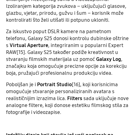
Izoliranjem kategorija zvukova – uključujući glasove,
glazbu, vjetar, prirodu, gužvu i šum – korisnik može
kontrolirati što želi utišati ili potpuno ukloniti.
Za iskustvo poput DSLR kamere na pametnom
telefonu, Galaxy S25 donosi kontrolu dubinske oštrine
s
Virtual Aperture
, integriranim u popularni Expert
RAW[15]. Galaxy S25 također podiže kreativnost u
stvaranju filmskih materijala uz pomoć
Galaxy Log
,
značajku koja omogućuje precizne opcije za korekciju
boja, pružajući profesionalnu produkciju videa.
Poboljšan je i
Portrait Studio
[16], koji korisnicima
omogućuje stvaranje personaliziranih avatara s
realističnijim izrazima lica.
Filters
sada uključuje nove
analogne filtere, koji donose estetiku filmskog stila za
fotografije i videozapise.