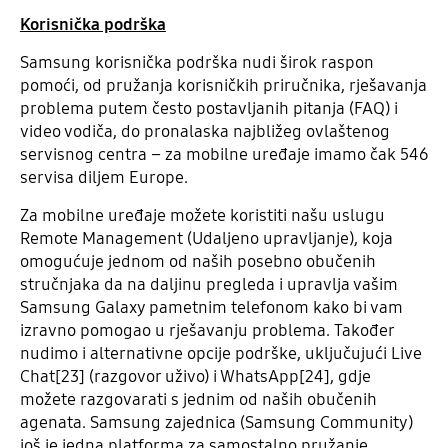
Korisnička podrška
Samsung korisnička podrška nudi širok raspon
pomoći, od pružanja korisničkih priručnika, rješavanja
problema putem često postavljanih pitanja (FAQ) i
video vodiča, do pronalaska najbližeg ovlaštenog
servisnog centra – za mobilne uređaje imamo čak 546
servisa diljem Europe.
Za mobilne uređaje možete koristiti našu uslugu
Remote Management (Udaljeno upravljanje), koja
omogućuje jednom od naših posebno obučenih
stručnjaka da na daljinu pregleda i upravlja vašim
Samsung Galaxy pametnim telefonom kako bi vam
izravno pomogao u rješavanju problema. Također
nudimo i alternativne opcije podrške, uključujući Live
Chat[23] (razgovor uživo) i WhatsApp[24], gdje
možete razgovarati s jednim od naših obučenih
agenata. Samsung zajednica (Samsung Community)
još je jedna platforma za samostalno pružanje