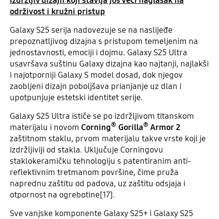
Izdržljiv dizajn koji stavlja još veći naglasak na
održivost i kružni pristup
Galaxy S25 serija nadovezuje se na naslijeđe
prepoznatljivog dizajna s pristupom temeljenim na
jednostavnosti, emociji i dojmu. Galaxy S25 Ultra
usavršava suštinu Galaxy dizajna kao najtanji, najlakši
i najotporniji Galaxy S model dosad, dok njegov
zaobljeni dizajn poboljšava prianjanje uz dlan i
upotpunjuje estetski identitet serije.
Galaxy S25 Ultra ističe se po izdržljivom titanskom
®
®
materijalu i novom
Corning
Gorilla
Armor
2
zaštitnom staklu, prvom materijalu takve vrste koji je
izdržljiviji od stakla. Uključuje Corningovu
staklokeramičku tehnologiju s patentiranim anti-
reflektivnim tretmanom površine, čime pruža
naprednu zaštitu od padova, uz zaštitu odsjaja i
otpornost na ogrebotine[17].
Sve vanjske komponente Galaxy S25+ i Galaxy S25