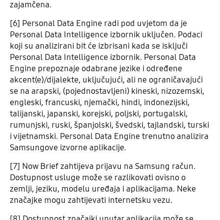
zajamčena.
[6] Personal Data Engine radi pod uvjetom da je
Personal Data Intelligence izbornik uključen. Podaci
koji su analizirani bit će izbrisani kada se isključi
Personal Data Intelligence izbornik. Personal Data
Engine prepoznaje odabrane jezike i određene
akcent(e)/dijalekte, uključujući, ali ne ograničavajući
se na arapski, (pojednostavljeni) kineski, nizozemski,
engleski, francuski, njemački, hindi, indonezijski,
talijanski, japanski, korejski, poljski, portugalski,
rumunjski, ruski, španjolski, švedski, tajlandski, turski
i vijetnamski. Personal Data Engine trenutno analizira
Samsungove izvorne aplikacije.
[7] Now Brief zahtijeva prijavu na Samsung račun.
Dostupnost usluge može se razlikovati ovisno o
zemlji, jeziku, modelu uređaja i aplikacijama. Neke
značajke mogu zahtijevati internetsku vezu.
[8] Dostupnost značajki unutar aplikacija može se