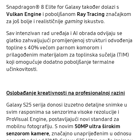
Snapdragon® 8 Elite for Galaxy također dolazi s
Vulkan Engine
i poboljšanom
Ray Tracing
značajkom
za još bolje i realističnije
gaming
iskustvo.
Sav intenzivan rad uređaja i AI obrada odvijaju se
glatko zahvaljujući promijenjenoj strukturi odvođenja
topline s 40% većom parnom komorom i
prilagođenim materijalom za toplinska sučelja (TIM)
koji omogućuje dodatno poboljšanje termalne
učinkovitosti.
Oslobađanje kreativnosti na profesionalnoj razini
Galaxy S25 serija donosi izuzetno detaljne snimke u
svim rasponima sa senzorima visoke rezolucije i
ProVisual Engine, postavljajući novi standard za
mobilnu fotografiju. S novim
50MP ultra širokim
senzorom kamere
, značajno unaprijeđenim u odnosu