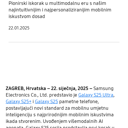
Pionirski iskorak u multimodalnu eru s našim
najintuitivnijim i najpersonaliziranijim mobilnim
iskustvom dosad
22.01.2025
ZAGREB, Hrvatska – 22. siječnja, 2025 –
Samsung
Electronics Co., Ltd. predstavio je
Galaxy S25 Ultra
,
Galaxy S25+
i
Galaxy S25
pametne telefone,
postavljajući novi standard za mobilnu umjetnu
inteligenciju s najprirodnijim mobilnim iskustvima
ikada stvorenim. Uvođenjem višemodalnih AI
agenata, Galaxy S25 serija predstavlja prvi korak u