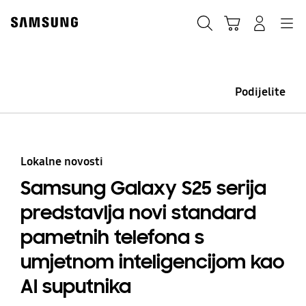
Skip
Skip
to
to
Traži
Košarica
Navigation
Prijavite se
content
accessibility
help
Podijelite
Lokalne novosti
Samsung Galaxy S25 serija
predstavlja novi standard
pametnih telefona s
umjetnom inteligencijom kao
AI suputnika