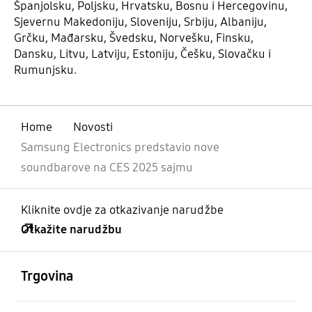
Španjolsku, Poljsku, Hrvatsku, Bosnu i Hercegovinu,
Sjevernu Makedoniju, Sloveniju, Srbiju, Albaniju,
Grčku, Mađarsku, Švedsku, Norvešku, Finsku,
Dansku, Litvu, Latviju, Estoniju, Češku, Slovačku i
Rumunjsku.
Home
Novosti
Samsung Electronics predstavio nove
soundbarove na CES 2025 sajmu
Kliknite ovdje za otkazivanje narudžbe
Otkažite narudžbu
Otvori
Footer Navigation
Trgovina
Otvori