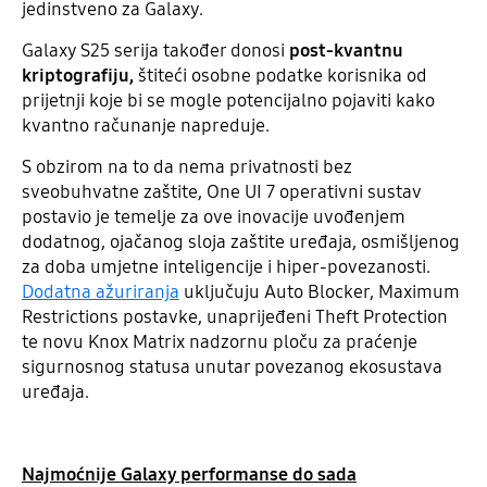
jedinstveno za Galaxy.
Galaxy S25 serija također donosi
post-kvantnu
kriptografiju,
štiteći osobne podatke korisnika od
prijetnji koje bi se mogle potencijalno pojaviti kako
kvantno računanje napreduje.
S obzirom na to da nema privatnosti bez
sveobuhvatne zaštite, One UI 7 operativni sustav
postavio je temelje za ove inovacije uvođenjem
dodatnog, ojačanog sloja zaštite uređaja, osmišljenog
za doba umjetne inteligencije i hiper-povezanosti.
Dodatna ažuriranja
uključuju Auto Blocker, Maximum
Restrictions postavke, unaprijeđeni Theft Protection
te novu Knox Matrix nadzornu ploču za praćenje
sigurnosnog statusa unutar povezanog ekosustava
uređaja.
Najmoćnije Galaxy performanse do sada