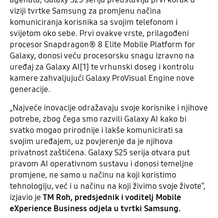
viziji tvrtke Samsung za promjenu načina
komuniciranja korisnika sa svojim telefonom i
svijetom oko sebe. Prvi ovakve vrste, prilagođeni
procesor Snapdragon® 8 Elite Mobile Platform for
Galaxy, donosi veću procesorsku snagu izravno na
uređaj za Galaxy AI[1] te vrhunski doseg i kontrolu
kamere zahvaljujući Galaxy ProVisual Engine nove
generacije.
„Najveće inovacije odražavaju svoje korisnike i njihove
potrebe, zbog čega smo razvili Galaxy AI kako bi
svatko mogao prirodnije i lakše komunicirati sa
svojim uređajem, uz povjerenje da je njihova
privatnost zaštićena. Galaxy S25 serija otvara put
pravom AI operativnom sustavu i donosi temeljne
promjene, ne samo u načinu na koji koristimo
tehnologiju, već i u načinu na koji živimo svoje živote“,
izjavio je
TM Roh, predsjednik i voditelj Mobile
eXperience Business odjela u tvrtki Samsung.