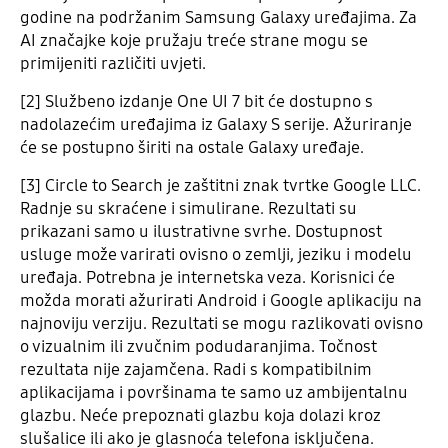
godine na podržanim Samsung Galaxy uređajima. Za
AI značajke koje pružaju treće strane mogu se
primijeniti različiti uvjeti.
[2] Službeno izdanje One UI 7 bit će dostupno s
nadolazećim uređajima iz Galaxy S serije. Ažuriranje
će se postupno širiti na ostale Galaxy uređaje.
[3] Circle to Search je zaštitni znak tvrtke Google LLC.
Radnje su skraćene i simulirane. Rezultati su
prikazani samo u ilustrativne svrhe. Dostupnost
usluge može varirati ovisno o zemlji, jeziku i modelu
uređaja. Potrebna je internetska veza. Korisnici će
možda morati ažurirati Android i Google aplikaciju na
najnoviju verziju. Rezultati se mogu razlikovati ovisno
o vizualnim ili zvučnim podudaranjima. Točnost
rezultata nije zajamčena. Radi s kompatibilnim
aplikacijama i površinama te samo uz ambijentalnu
glazbu. Neće prepoznati glazbu koja dolazi kroz
slušalice ili ako je glasnoća telefona isključena.