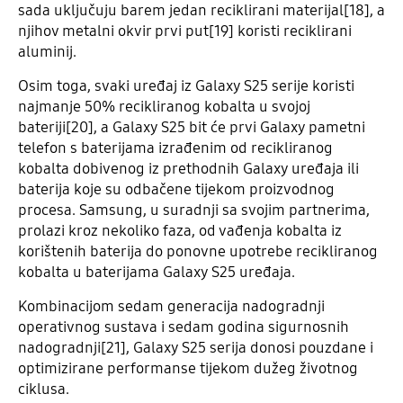
sada uključuju barem jedan reciklirani materijal[18], a
njihov metalni okvir prvi put[19] koristi reciklirani
aluminij.
Osim toga, svaki uređaj iz Galaxy S25 serije koristi
najmanje 50% recikliranog kobalta u svojoj
bateriji[20], a Galaxy S25 bit će prvi Galaxy pametni
telefon s baterijama izrađenim od recikliranog
kobalta dobivenog iz prethodnih Galaxy uređaja ili
baterija koje su odbačene tijekom proizvodnog
procesa. Samsung, u suradnji sa svojim partnerima,
prolazi kroz nekoliko faza, od vađenja kobalta iz
korištenih baterija do ponovne upotrebe recikliranog
kobalta u baterijama Galaxy S25 uređaja.
Kombinacijom sedam generacija nadogradnji
operativnog sustava i sedam godina sigurnosnih
nadogradnji[21], Galaxy S25 serija donosi pouzdane i
optimizirane performanse tijekom dužeg životnog
ciklusa.