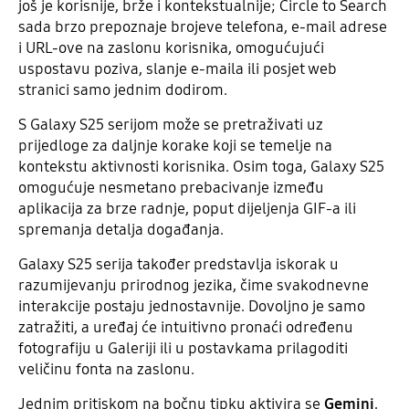
još je korisnije, brže i kontekstualnije; Circle to Search
sada brzo prepoznaje brojeve telefona, e-mail adrese
i URL-ove na zaslonu korisnika, omogućujući
uspostavu poziva, slanje e-maila ili posjet web
stranici samo jednim dodirom.
S Galaxy S25 serijom može se pretraživati uz
prijedloge za daljnje korake koji se temelje na
kontekstu aktivnosti korisnika. Osim toga, Galaxy S25
omogućuje nesmetano prebacivanje između
aplikacija za brze radnje, poput dijeljenja GIF-a ili
spremanja detalja događanja.
Galaxy S25 serija također predstavlja iskorak u
razumijevanju prirodnog jezika, čime svakodnevne
interakcije postaju jednostavnije. Dovoljno je samo
zatražiti, a uređaj će intuitivno pronaći određenu
fotografiju u Galeriji ili u postavkama prilagoditi
veličinu fonta na zaslonu.
Jednim pritiskom na bočnu tipku aktivira se
Gemini
,