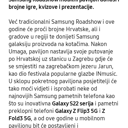
brojne igre, kvizove i prezentacije.
Već tradicionalni Samsung Roadshow i ove
godine će proći brojne Hrvatske, ali i
gradove u regiji te donijeti Samsung
galaksiju proizvoda na kotačima. Nakon
Umaga, paviljon nastavlja svoje putovanje
po Hrvatskoj uz stanicu u Zagrebu gdje će
se smjestiti na zagrebačkom jezeru Jarun,
kao dio festivala popularne glazbe INmusic.
U sklopu pokretnog paviljona posjetitelji će
tako moći vidjeti i isprobati neke od
najnovijih Samsung pametnih telefona kao
što su inovativna
Galaxy S22 serija
i pametni
preklopni telefoni
Galaxy Z Flip3 5G
i
Z
Fold3 5G
, a od ove godine u mobilnom
paviljonu bit će postavljeni i