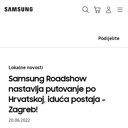
Skip
Skip
to
to
Traži
Košarica
Navigation
Prijavite se
content
accessibility
help
Podijelite
Lokalne novosti
Samsung Roadshow
nastavlja putovanje po
Hrvatskoj, iduća postaja -
Zagreb!
20.06.2022