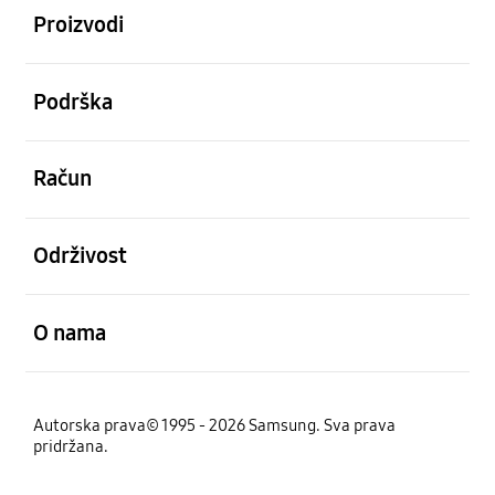
Proizvodi
Otvori
Podrška
Otvori
Račun
Otvori
Održivost
Otvori
O nama
Autorska prava© 1995 - 2026 Samsung. Sva prava
pridržana.