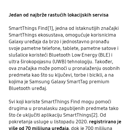
Jedan od najbrže rastućih lokacijskih servisa
SmartThings Find[1], jedna od istaknutijih značajki
SmartThings ekosustava, omogućuje korisnicima
Galaxy uređaja da brzo i jednostavno pronađu
svoje pametne telefone, tablete, pametne satove i
slušalice koristeći Bluetooth Low Energy (BLE) i
ultra širokopojasnu (UWB) tehnologiju. Također,
ova značajka može pomoći u pronalaženju osobnih
predmeta kao što su ključevi, torbe i bicikli, a na
kojima je Samsung Galaxy SmartTag premium
Bluetooth uređaj.
Svi koji koriste SmartThings Find mogu pomoći
drugima u pronalasku zagubljenih predmeta tako
što će uključiti aplikaciju SmartThings[2]. Od
pokretanja usluge u listopadu 2020.
registrirano je
više od 70 milijuna uređaja
, dok je 700 milijuna