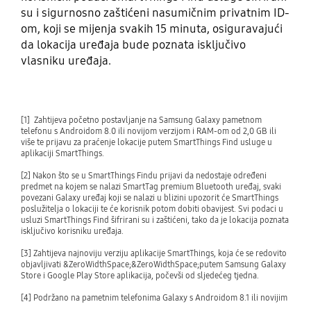
su i sigurnosno zaštićeni nasumičnim privatnim ID-
om, koji se mijenja svakih 15 minuta, osiguravajući
da lokacija uređaja bude poznata isključivo
vlasniku uređaja.
[1] Zahtijeva početno postavljanje na Samsung Galaxy pametnom
telefonu s Androidom 8.0 ili novijom verzijom i RAM-om od 2,0 GB ili
više te prijavu za praćenje lokacije putem SmartThings Find usluge u
aplikaciji SmartThings.
[2] Nakon što se u SmartThings Findu prijavi da nedostaje određeni
predmet na kojem se nalazi SmartTag premium Bluetooth uređaj, svaki
povezani Galaxy uređaj koji se nalazi u blizini upozorit će SmartThings
poslužitelja o lokaciji te će korisnik potom dobiti obavijest. Svi podaci u
usluzi SmartThings Find šifrirani su i zaštićeni, tako da je lokacija poznata
isključivo korisniku uređaja.
[3] Zahtijeva najnoviju verziju aplikacije SmartThings, koja će se redovito
objavljivati &ZeroWidthSpace;&ZeroWidthSpace;putem Samsung Galaxy
Store i Google Play Store aplikacija, počevši od sljedećeg tjedna.
[4] Podržano na pametnim telefonima Galaxy s Androidom 8.1 ili novijim