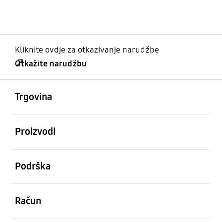
Kliknite ovdje za otkazivanje narudžbe
Otkažite narudžbu
Otvori
Footer Navigation
Trgovina
Otvori
Proizvodi
Otvori
Podrška
Otvori
Račun
Otvori