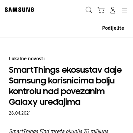
Skip
Skip
to
to
Traži
Košarica
Navigation
Prijavite se
content
accessibility
help
Podijelite
Lokalne novosti
SmartThings ekosustav daje
Samsung korisnicima bolju
kontrolu nad povezanim
Galaxy uređajima
28.04.2021
SmartThings Find mreža okuplja 70 milijuna