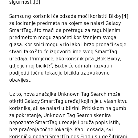
sigurnosti.[3]
Samsung korisnici će odsada moći koristiti Bixby[4]
za lociranje predmeta na kojem se nalazi Galaxy
SmartTag, što znači da pretragu za zagubljenim
predmetom mogu započeti korištenjem svoga
glasa. Korisnici mogu vrlo lako i brzo pronaći svoje
stvari tako što će izgovoriti ime svog SmartTag
uređaja. Primjerice, ako korisnik pita „Bok Bixby,
gdje je moj bicikl?“, Bixby će odmah nazvati i
podijeliti točnu lokaciju bicikla uz zvukovnu
obavijest.
Uz to, nova značajka Unknown Tag Search može
otkriti Galaxy SmartTag uređaj koji nije u vlasništvu
korisnika, ali se nalazi u blizini. Pritiskom na gumb
za pokretanje, Unknown Tag Search skenira
nepoznate SmartTag uređaje i pruža popis istih,
bez praćenja točne lokacije. Kao i dosada, svi
korisnički podaci SmartThings Find usluge šifrirani