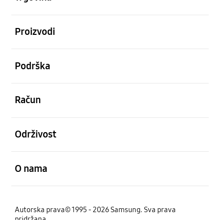
Otvori
Proizvodi
Otvori
Podrška
Otvori
Račun
Otvori
Održivost
Otvori
O nama
Autorska prava© 1995 - 2026 Samsung. Sva prava
pridržana.