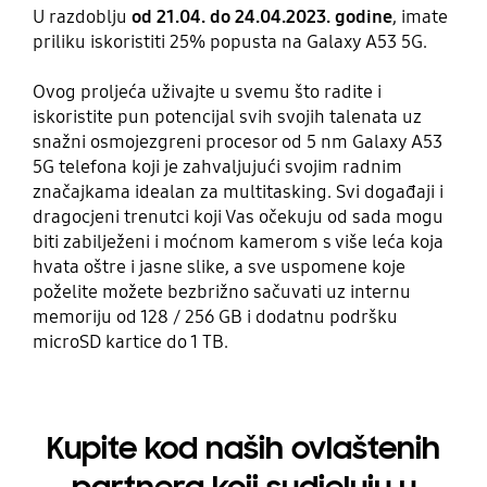
U razdoblju
od 21.04. do 24.04.2023. godine
, imate
priliku iskoristiti 25% popusta na Galaxy A53 5G.
Ovog proljeća uživajte u svemu što radite i
iskoristite pun potencijal svih svojih talenata uz
snažni osmojezgreni procesor od 5 nm Galaxy A53
5G telefona koji je zahvaljujući svojim radnim
značajkama idealan za multitasking. Svi događaji i
dragocjeni trenutci koji Vas očekuju od sada mogu
biti zabilježeni i moćnom kamerom s više leća koja
hvata oštre i jasne slike, a sve uspomene koje
poželite možete bezbrižno sačuvati uz internu
memoriju od 128 / 256 GB i dodatnu podršku
microSD kartice do 1 TB.
Kupite kod naših ovlaštenih