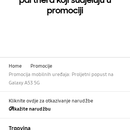
partnera koji sudjeluju u
promociji
Home
Promocije
Promocija mobilnih uređaja: Proljetni popust na
Galaxy A53 5G
Kliknite ovdje za otkazivanje narudžbe
Otkažite narudžbu
Otvori
Footer Navigation
Trgovina