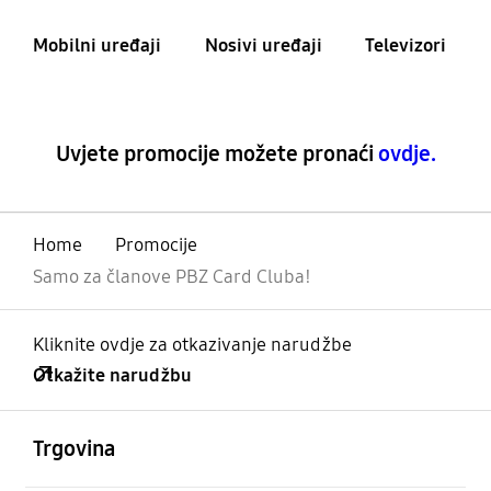
Mobilni uređaji
Nosivi uređaji
Televizori
Mobilni uređaji
Uvjete promocije možete pronaći
ovdje.
Home
Promocije
Samo za članove PBZ Card Cluba!
Kliknite ovdje za otkazivanje narudžbe
Otkažite narudžbu
Otvori
Footer Navigation
Trgovina
Otvori