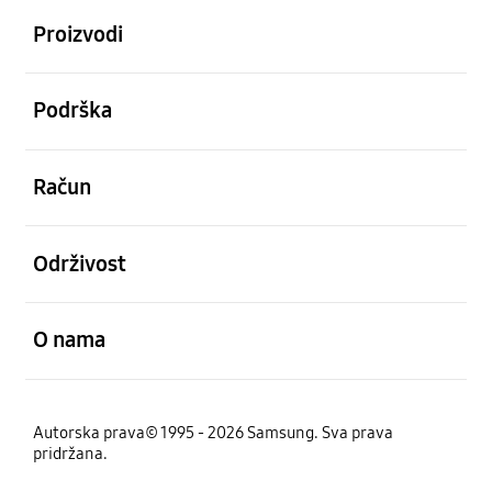
Proizvodi
Otvori
Podrška
Otvori
Račun
Otvori
Održivost
Otvori
O nama
Autorska prava© 1995 - 2026 Samsung. Sva prava
pridržana.