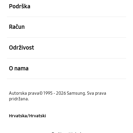
Podrška
Otvori
Račun
Otvori
Održivost
Otvori
O nama
Autorska prava© 1995 - 2026 Samsung. Sva prava
pridržana.
Hrvatska/Hrvatski