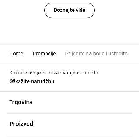
Doznajte više
Home
Promocije
Prijeđite na bolje i uštedite
Kliknite ovdje za otkazivanje narudžbe
Otkažite narudžbu
Otvori
Footer Navigation
Trgovina
Otvori
Proizvodi
Otvori