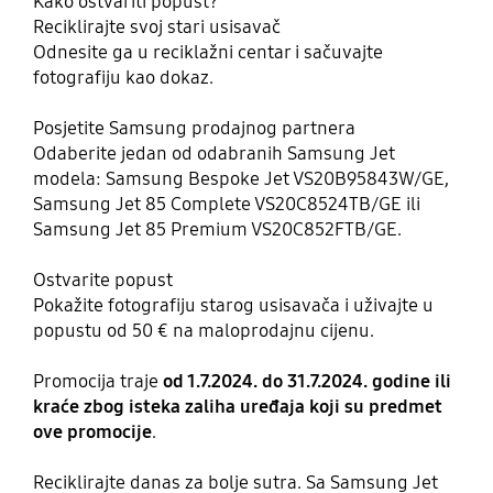
Kako ostvariti popust?
Reciklirajte svoj stari usisavač
Odnesite ga u reciklažni centar i sačuvajte
fotografiju kao dokaz.
Posjetite Samsung prodajnog partnera
Odaberite jedan od odabranih Samsung Jet
modela: Samsung Bespoke Jet VS20B95843W/GE,
Samsung Jet 85 Complete VS20C8524TB/GE ili
Samsung Jet 85 Premium VS20C852FTB/GE.
Ostvarite popust
Pokažite fotografiju starog usisavača i uživajte u
popustu od 50 € na maloprodajnu cijenu.
Promocija traje
od 1.7.2024. do 31.7.2024. godine ili
kraće zbog isteka zaliha uređaja koji su predmet
ove promocije
.
Reciklirajte danas za bolje sutra. Sa Samsung Jet