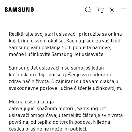
Skip
Skip
to
to
Traži
Košarica
Navigation
Prijavite se
content
accessibility
help
Reciklirajte svoj stari usisavač i pridružite se onima
Prijeđite na bolje i
koji brinu o svom okolišu. Kao nagradu za vaš trud,
Samsung vam poklanja 50 € popusta na nove,
uštedite
moćne i učinkovite Samsung Jet usisavače.
Samsung Jet usisavači nisu samo još jedan
Reciklirajte svoj stari usisavač i ostvarite 50 €
kućanski uređaj - oni su rješenje za moderan i
popusta na odabrane Samsung Jet modele.
zdrav način života. Dizajnirani su da vam olakšaju
svakodnevne poslove i učine čišćenje učinkovitijim.
Moćna usisna snaga
Zahvaljujući snažnom motoru, Samsung Jet
usisavači omogućavaju temeljito čišćenje svih vrsta
površina, od tepiha do tvrdih podova. Nijedna
čestica prašine ne može im pobjeći.