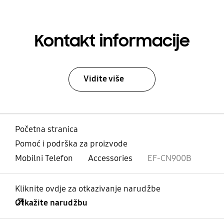
Kontakt informacije
Vidite više
Početna stranica
Pomoć i podrška za proizvode
Mobilni Telefon
Accessories
EF-CN900B
Kliknite ovdje za otkazivanje narudžbe
Otkažite narudžbu
Otvori
Footer Navigation