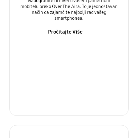
Nadogradite firmver u vašem pametnom
mobitelu preko Over The Aira. To je jednostavan
način da zajamčite najbolji rad vašeg
smartphonea.
Pročitajte Više