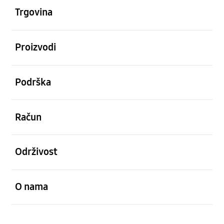
Trgovina
Otvori
Proizvodi
Otvori
Podrška
Otvori
Račun
Otvori
Održivost
Otvori
O nama