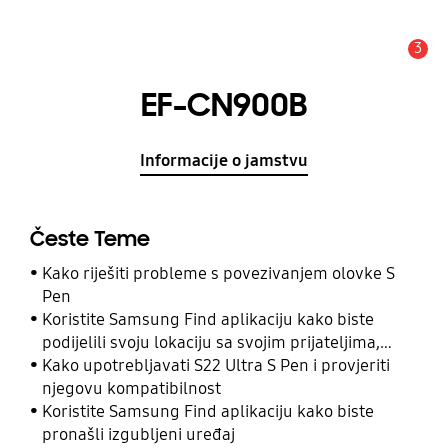
3
Obavijest
EF-CN900B
Informacije o jamstvu
Česte Teme
Kako riješiti probleme s povezivanjem olovke S
Pen
Koristite Samsung Find aplikaciju kako biste
podijelili svoju lokaciju sa svojim prijateljima,
djetetom, obitelji i drugim kontaktima
Kako upotrebljavati S22 Ultra S Pen i provjeriti
njegovu kompatibilnost
Koristite Samsung Find aplikaciju kako biste
pronašli izgubljeni uređaj