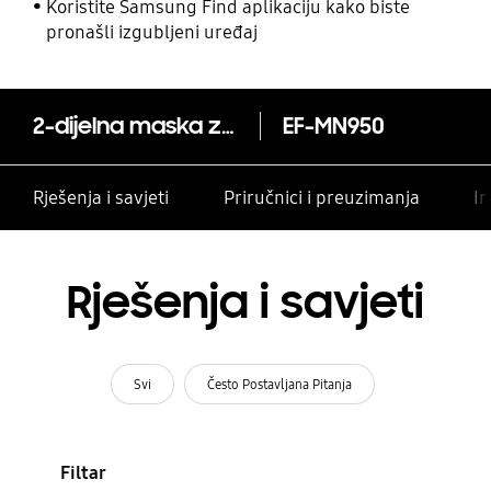
Koristite Samsung Find aplikaciju kako biste
pronašli izgubljeni uređaj
2-dijelna maska za Galaxy Note8
EF-MN950
Rješenja i savjeti
Priručnici i preuzimanja
In
Rješenja i savjeti
Svi
Često Postavljana Pitanja
Filtar