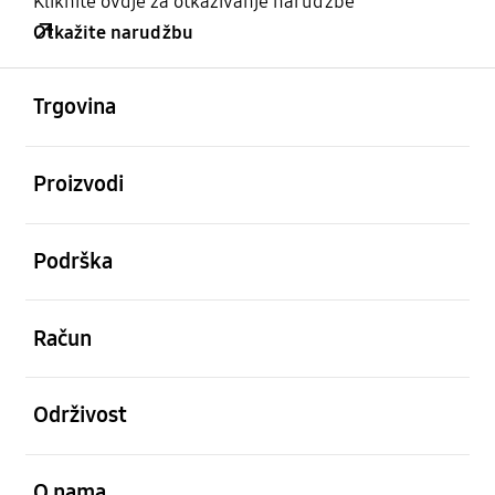
Kliknite ovdje za otkazivanje narudžbe
Otkažite narudžbu
Otvori
Footer Navigation
Trgovina
Otvori
Proizvodi
Otvori
Podrška
Otvori
Račun
Otvori
Održivost
Otvori
O nama