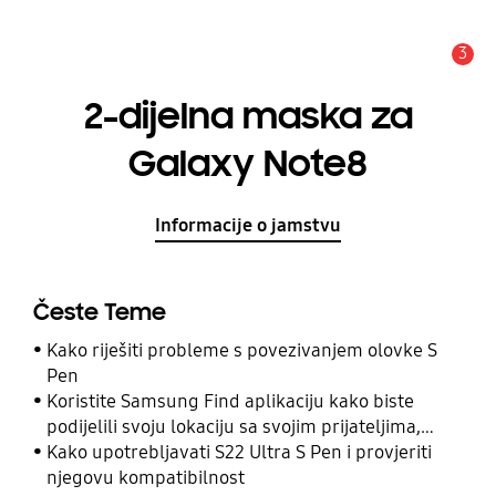
3
Obavijest
2-dijelna maska za
Galaxy Note8
Informacije o jamstvu
Česte Teme
Kako riješiti probleme s povezivanjem olovke S
Pen
Koristite Samsung Find aplikaciju kako biste
podijelili svoju lokaciju sa svojim prijateljima,
djetetom, obitelji i drugim kontaktima
Kako upotrebljavati S22 Ultra S Pen i provjeriti
njegovu kompatibilnost