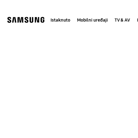
Skip
Skip
to
to
content
accessibility
help
Istaknuto
Mobilni uređaji
TV & AV