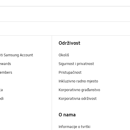
Održivost
ati Samsung Account
Okoliš
ewards
Sigurnost i privatnost
embers
Pristupačnost
Inkluzivno radno mjesto
ca
Korporativno građanstvo
odi
Korporativna održivost
O nama
Informacije o tvrtki