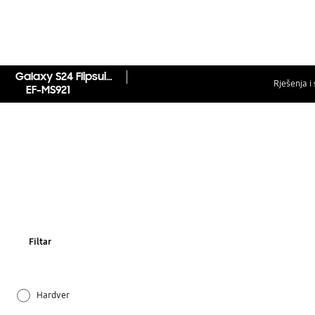
Galaxy S24 Flipsuit maska
Rješenja i 
EF-MS921
Filtar
Hardver