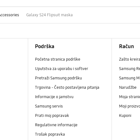
Accessories
Galaxy S24 Flipsuit maska
Podrška
Račun
Početna stranica podrške
Zašto kreir
Uputstva za uporabu i softver
Samsung R
Pretraži Samsung podršku
Samsung M
Trgovina - Često postavljena pitanja
Narudžbe
Informacije o jamstvu
Moja strani
Samsung servis
Moji proizv
Prati moj popravak
Kuponi
Regulativne informacije
Trošak popravka