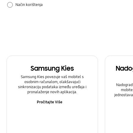
Način korištenja
Postavka
Samsung Apps
Samsung Kies
Nado
Samsung Kies povezuje vaš mobitel s
osobnim računalom, olakšavajući
Nadograd
sinkronizaciju podataka između uređaja i
mobitel
pronalaženje novih aplikacija.
jednostavan
Pročitajte Više