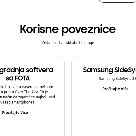
Korisne poveznice
Ostali softverski alati i usluge
gradnja softvera
Samsung SideSyn
sa FOTA
Samsung SideSync 3.
ite firmver u vašem pametnom
Pročitajte Više
u preko Over The Aira. To je
 način da zajamčite najbolji rad
vašeg smartphonea.
Pročitajte Više