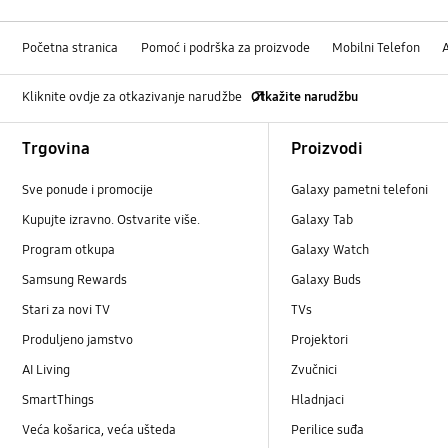
Početna stranica
Pomoć i podrška za proizvode
Mobilni Telefon
Kliknite ovdje za otkazivanje narudžbe
Otkažite narudžbu
Footer Navigation
Trgovina
Proizvodi
Sve ponude i promocije
Galaxy pametni telefoni
Kupujte izravno. Ostvarite više.
Galaxy Tab
Program otkupa
Galaxy Watch
Samsung Rewards
Galaxy Buds
Stari za novi TV
TVs
Produljeno jamstvo
Projektori
AI Living
Zvučnici
SmartThings
Hladnjaci
Veća košarica, veća ušteda
Perilice suđa