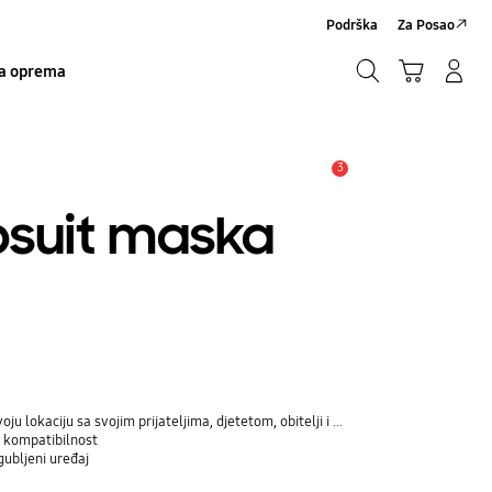
Podrška
Za Posao
Traži
Košarica
Prijavite se/Registrirajte se
a oprema
Traži
3
Obavijest
psuit maska
iju sa svojim prijateljima, djetetom, obitelji i drugim kontaktima
u kompatibilnost
gubljeni uređaj