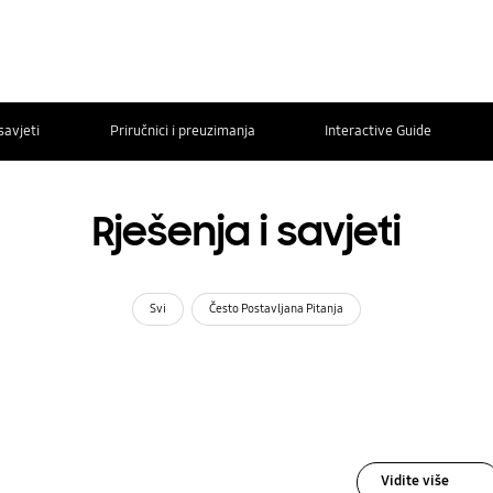
savjeti
Priručnici i preuzimanja
Interactive Guide
Rješenja i savjeti
Svi
Često Postavljana Pitanja
Vidite više