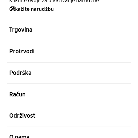
Kliknite ovdje za otkazivanje narudžbe
Otkažite narudžbu
Otvori
Footer Navigation
Trgovina
Otvori
Proizvodi
Otvori
Podrška
Otvori
Račun
Otvori
Održivost
Otvori
O nama