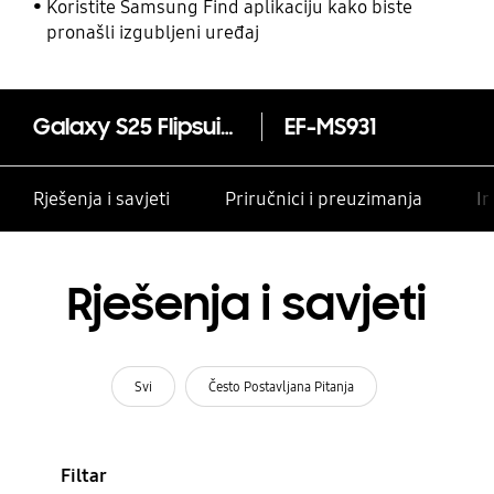
Koristite Samsung Find aplikaciju kako biste
pronašli izgubljeni uređaj
Galaxy S25 Flipsuit maska
EF-MS931
Rješenja i savjeti
Priručnici i preuzimanja
In
Rješenja i savjeti
Svi
Često Postavljana Pitanja
Filtar