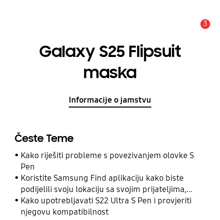
3
Obavijest
Galaxy S25 Flipsuit
maska
Informacije o jamstvu
Česte Teme
Kako riješiti probleme s povezivanjem olovke S
Pen
Koristite Samsung Find aplikaciju kako biste
podijelili svoju lokaciju sa svojim prijateljima,
djetetom, obitelji i drugim kontaktima
Kako upotrebljavati S22 Ultra S Pen i provjeriti
njegovu kompatibilnost