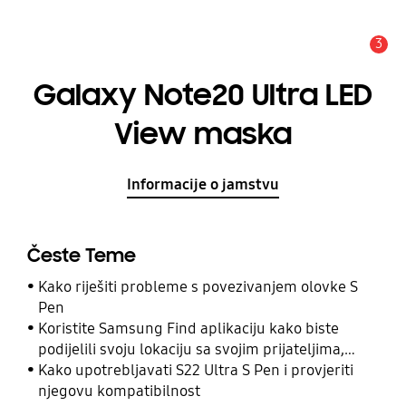
3
Obavijest
Galaxy Note20 Ultra LED
View maska
Informacije o jamstvu
Česte Teme
Kako riješiti probleme s povezivanjem olovke S
Pen
Koristite Samsung Find aplikaciju kako biste
podijelili svoju lokaciju sa svojim prijateljima,
djetetom, obitelji i drugim kontaktima
Kako upotrebljavati S22 Ultra S Pen i provjeriti
njegovu kompatibilnost