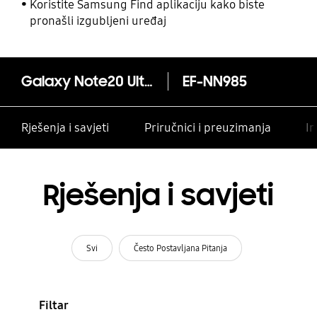
Koristite Samsung Find aplikaciju kako biste
pronašli izgubljeni uređaj
Galaxy Note20 Ultra LED View maska
EF-NN985
Rješenja i savjeti
Priručnici i preuzimanja
In
Rješenja i savjeti
Svi
Često Postavljana Pitanja
Filtar