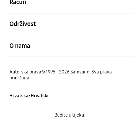
Račun
Otvori
Održivost
Otvori
O nama
Autorska prava© 1995 - 2026 Samsung. Sva prava
pridržana.
Hrvatska/Hrvatski
Budite u tijeku!