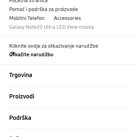
Početna stranica
Pomoć i podrška za proizvode
Mobilni Telefon
Accessories
Galaxy Note20 Ultra LED View maska
Kliknite ovdje za otkazivanje narudžbe
Otkažite narudžbu
Otvori
Footer Navigation
Trgovina
Otvori
Proizvodi
Otvori
Podrška
Otvori