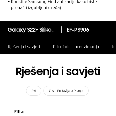
Koristite Samsung Find aplikaciju kako biste
pronašli izgubljeni uređaj
Galaxy S22+ Silikonska maska
EF-PS906
Rješenja i savjeti
Priručnici i preuzimanja
In
Rješenja i savjeti
Svi
Često Postavljana Pitanja
Filtar