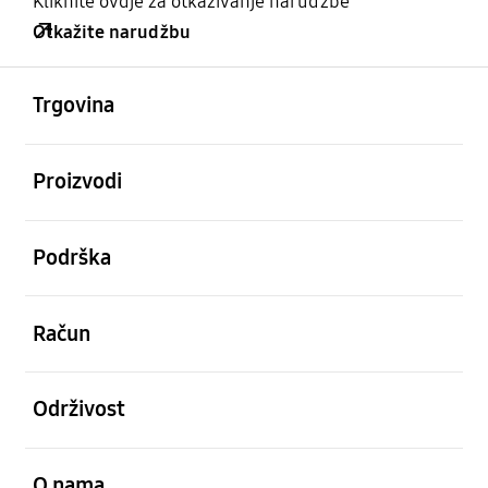
Kliknite ovdje za otkazivanje narudžbe
Otkažite narudžbu
Otvori
Footer Navigation
Trgovina
Otvori
Proizvodi
Otvori
Podrška
Otvori
Račun
Otvori
Održivost
Otvori
O nama