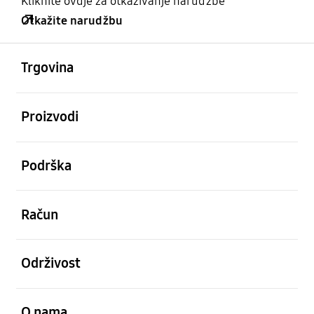
Kliknite ovdje za otkazivanje narudžbe
Otkažite narudžbu
Otvori
Footer Navigation
Trgovina
Otvori
Proizvodi
Otvori
Podrška
Otvori
Račun
Otvori
Održivost
Otvori
O nama