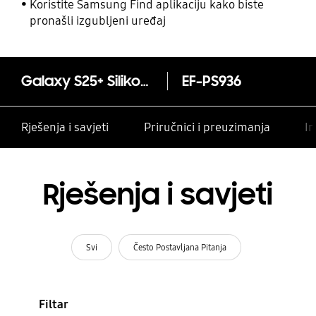
Koristite Samsung Find aplikaciju kako biste
pronašli izgubljeni uređaj
Galaxy S25+ Silikonska maska
EF-PS936
Rješenja i savjeti
Priručnici i preuzimanja
In
Rješenja i savjeti
Svi
Često Postavljana Pitanja
Filtar