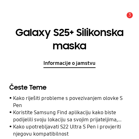
3
Obavijest
Galaxy S25+ Silikonska
maska
Informacije o jamstvu
Česte Teme
Kako riješiti probleme s povezivanjem olovke S
Pen
Koristite Samsung Find aplikaciju kako biste
podijelili svoju lokaciju sa svojim prijateljima,
djetetom, obitelji i drugim kontaktima
Kako upotrebljavati S22 Ultra S Pen i provjeriti
njegovu kompatibilnost