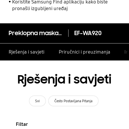
Koristite Samsung Find aplikaciju kako biste
pronašli izgubljeni uređaj
Preklopna maska za Galaxy A9
EF-WA920
Rješenja i savjeti
Priručnici i preuzimanja
In
Rješenja i savjeti
Svi
Često Postavljana Pitanja
Filtar