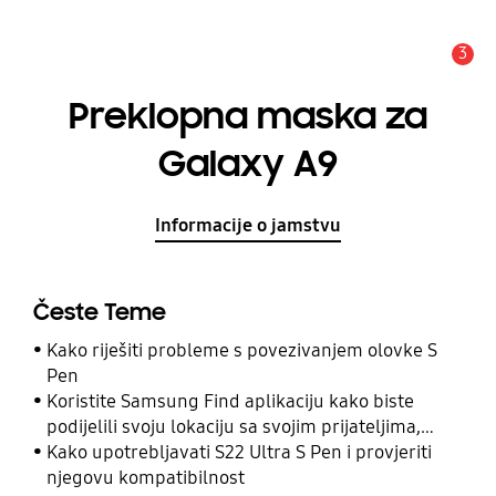
3
Obavijest
Preklopna maska za
Galaxy A9
Informacije o jamstvu
Česte Teme
Kako riješiti probleme s povezivanjem olovke S
Pen
Koristite Samsung Find aplikaciju kako biste
podijelili svoju lokaciju sa svojim prijateljima,
djetetom, obitelji i drugim kontaktima
Kako upotrebljavati S22 Ultra S Pen i provjeriti
njegovu kompatibilnost