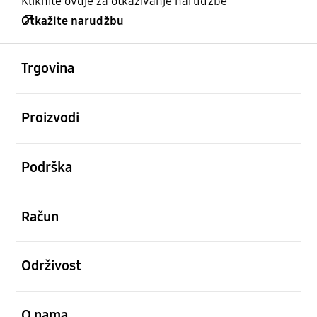
Kliknite ovdje za otkazivanje narudžbe
Otkažite narudžbu
Otvori
Footer Navigation
Trgovina
Otvori
Proizvodi
Otvori
Podrška
Otvori
Račun
Otvori
Održivost
Otvori
O nama