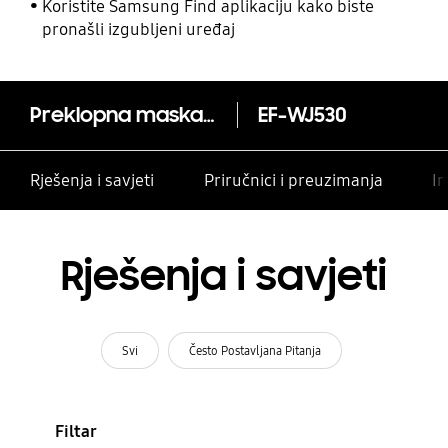
Koristite Samsung Find aplikaciju kako biste
pronašli izgubljeni uređaj
Preklopna maska za Galaxy J5 (2017)
EF-WJ530
Rješenja i savjeti
Priručnici i preuzimanja
In
Rješenja i savjeti
Svi
Često Postavljana Pitanja
Filtar