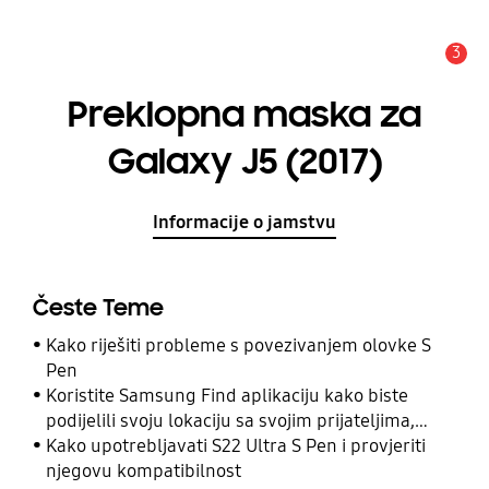
3
Obavijest
Preklopna maska za
Galaxy J5 (2017)
Informacije o jamstvu
Česte Teme
Kako riješiti probleme s povezivanjem olovke S
Pen
Koristite Samsung Find aplikaciju kako biste
podijelili svoju lokaciju sa svojim prijateljima,
djetetom, obitelji i drugim kontaktima
Kako upotrebljavati S22 Ultra S Pen i provjeriti
njegovu kompatibilnost