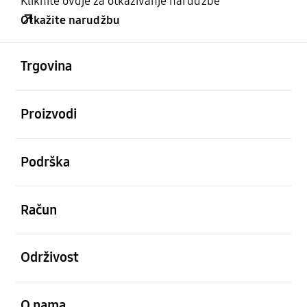
Kliknite ovdje za otkazivanje narudžbe
Otkažite narudžbu
Otvori
Footer Navigation
Trgovina
Otvori
Proizvodi
Otvori
Podrška
Otvori
Račun
Otvori
Održivost
Otvori
O nama