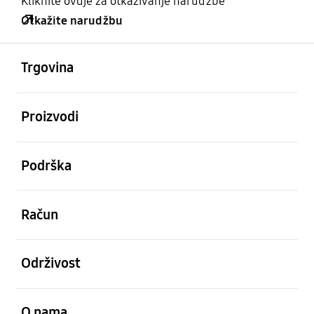
Kliknite ovdje za otkazivanje narudžbe
Otkažite narudžbu
Otvori
Footer Navigation
Trgovina
Otvori
Proizvodi
Otvori
Podrška
Otvori
Račun
Otvori
Održivost
Otvori
O nama