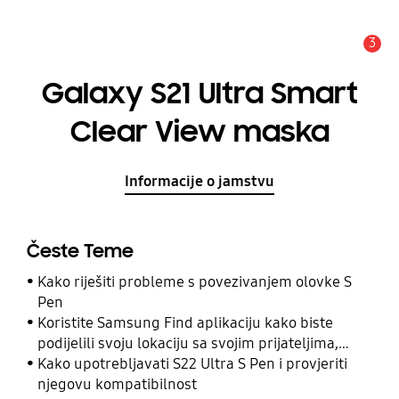
3
Obavijest
Galaxy S21 Ultra Smart
Clear View maska
Informacije o jamstvu
Česte Teme
Kako riješiti probleme s povezivanjem olovke S
Pen
Koristite Samsung Find aplikaciju kako biste
podijelili svoju lokaciju sa svojim prijateljima,
djetetom, obitelji i drugim kontaktima
Kako upotrebljavati S22 Ultra S Pen i provjeriti
njegovu kompatibilnost