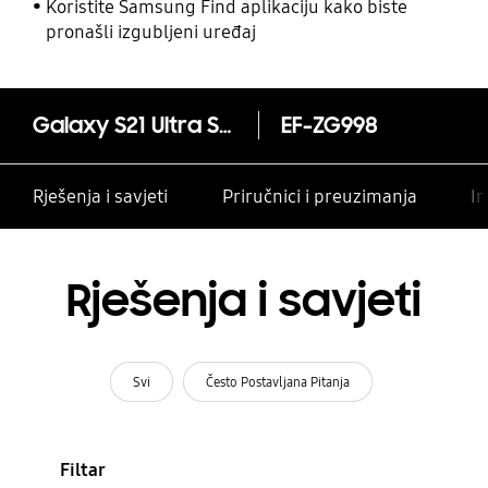
Koristite Samsung Find aplikaciju kako biste
pronašli izgubljeni uređaj
Galaxy S21 Ultra Smart Clear View maska
EF-ZG998
Rješenja i savjeti
Priručnici i preuzimanja
In
Rješenja i savjeti
Svi
Često Postavljana Pitanja
Filtar