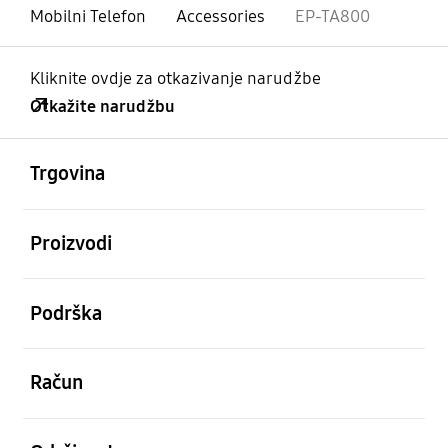
Mobilni Telefon
Accessories
EP-TA800
Kliknite ovdje za otkazivanje narudžbe
Otkažite narudžbu
Otvori
Footer Navigation
Trgovina
Otvori
Proizvodi
Otvori
Podrška
Otvori
Račun
Otvori