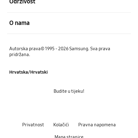
Održivost
Otvori
O nama
Autorska prava© 1995 - 2026 Samsung. Sva prava
pridržana.
Hrvatska/Hrvatski
Budite u tijeku!
Privatnost
Kolačići
Pravna napomena
Mapa stranice