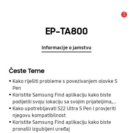
3
Obavijest
EP-TA800
Informacije o jamstvu
Česte Teme
Kako riješiti probleme s povezivanjem olovke S
Pen
Koristite Samsung Find aplikaciju kako biste
podijelili svoju lokaciju sa svojim prijateljima,
djetetom, obitelji i drugim kontaktima
Kako upotrebljavati S22 Ultra S Pen i provjeriti
njegovu kompatibilnost
Koristite Samsung Find aplikaciju kako biste
pronašli izgubljeni uređaj