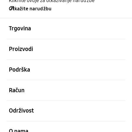
Kliknite ovdje za otkazivanje narudžbe
Otkažite narudžbu
Otvori
Footer Navigation
Trgovina
Otvori
Proizvodi
Otvori
Podrška
Otvori
Račun
Otvori
Održivost
Otvori
O nama