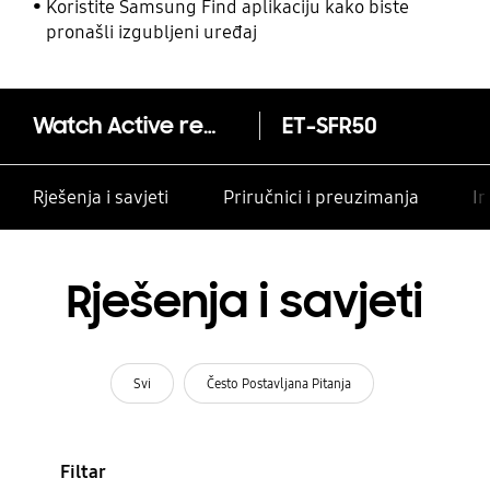
Koristite Samsung Find aplikaciju kako biste
pronašli izgubljeni uređaj
Watch Active remen (ET-SFR50)
ET-SFR50
Rješenja i savjeti
Priručnici i preuzimanja
In
Rješenja i savjeti
Svi
Često Postavljana Pitanja
Filtar