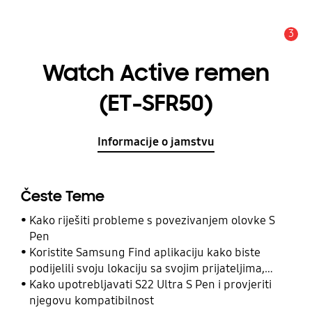
3
Obavijest
Watch Active remen
(ET-SFR50)
Informacije o jamstvu
Česte Teme
Kako riješiti probleme s povezivanjem olovke S
Pen
Koristite Samsung Find aplikaciju kako biste
podijelili svoju lokaciju sa svojim prijateljima,
djetetom, obitelji i drugim kontaktima
Kako upotrebljavati S22 Ultra S Pen i provjeriti
njegovu kompatibilnost