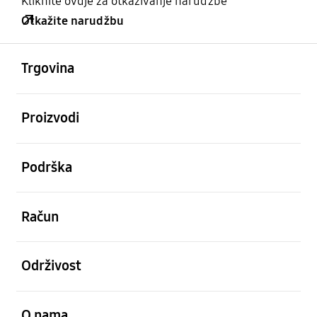
Kliknite ovdje za otkazivanje narudžbe
Otkažite narudžbu
Otvori
Footer Navigation
Trgovina
Otvori
Proizvodi
Otvori
Podrška
Otvori
Račun
Otvori
Održivost
Otvori
O nama