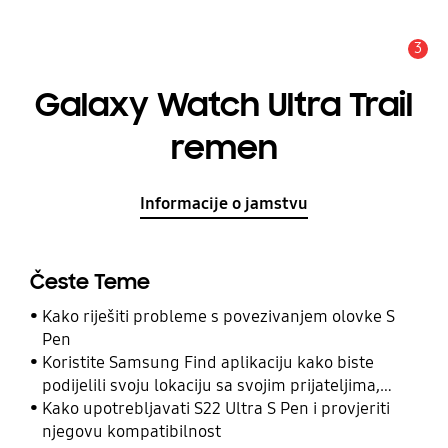
3
Obavijest
Galaxy Watch Ultra Trail
remen
Informacije o jamstvu
Česte Teme
Kako riješiti probleme s povezivanjem olovke S
Pen
Koristite Samsung Find aplikaciju kako biste
podijelili svoju lokaciju sa svojim prijateljima,
djetetom, obitelji i drugim kontaktima
Kako upotrebljavati S22 Ultra S Pen i provjeriti
njegovu kompatibilnost