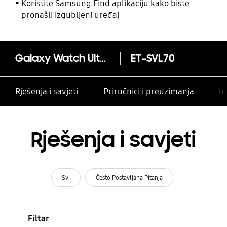
Koristite Samsung Find aplikaciju kako biste
pronašli izgubljeni uređaj
Galaxy Watch Ultra Trail remen
ET-SVL70
Rješenja i savjeti
Priručnici i preuzimanja
In
Rješenja i savjeti
Svi
Često Postavljana Pitanja
Filtar