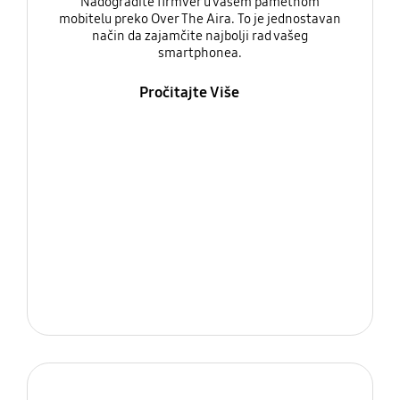
Nadogradite firmver u vašem pametnom
mobitelu preko Over The Aira. To je jednostavan
način da zajamčite najbolji rad vašeg
smartphonea.
Pročitajte Više