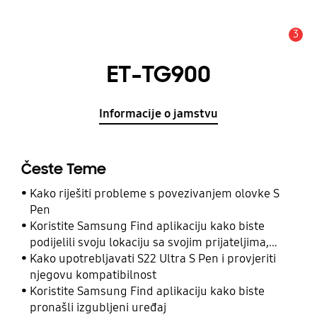
3
Obavijest
ET-TG900
Informacije o jamstvu
Česte Teme
Kako riješiti probleme s povezivanjem olovke S
Pen
Koristite Samsung Find aplikaciju kako biste
podijelili svoju lokaciju sa svojim prijateljima,
djetetom, obitelji i drugim kontaktima
Kako upotrebljavati S22 Ultra S Pen i provjeriti
njegovu kompatibilnost
Koristite Samsung Find aplikaciju kako biste
pronašli izgubljeni uređaj