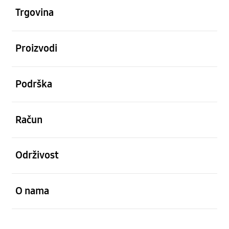
Trgovina
Otvori
Proizvodi
Otvori
Podrška
Otvori
Račun
Otvori
Održivost
Otvori
O nama