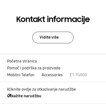
Kontakt informacije
Vidite više
Početna stranica
Pomoć i podrška za proizvode
Mobilni Telefon
Accessories
ET-TG900
Kliknite ovdje za otkazivanje narudžbe
Otkažite narudžbu
Otvori
Footer Navigation