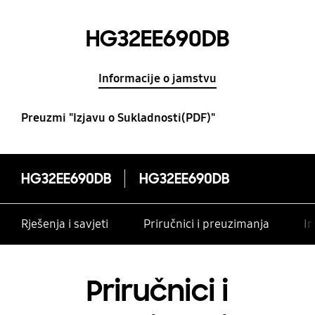
HG32EE690DB
Informacije o jamstvu
Preuzmi "Izjavu o Sukladnosti(PDF)"
HG32EE690DB
HG32EE690DB
Rješenja i savjeti
Priručnici i preuzimanja
In
Priručnici i