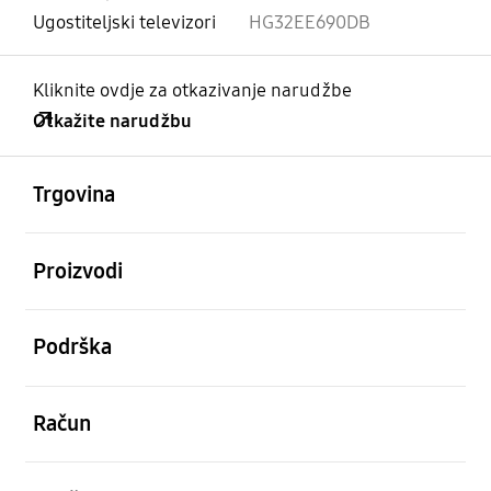
Ugostiteljski televizori
HG32EE690DB
Kliknite ovdje za otkazivanje narudžbe
Otkažite narudžbu
Otvori
Footer Navigation
Trgovina
Otvori
Proizvodi
Otvori
Podrška
Otvori
Račun
Otvori