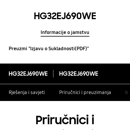
HG32EJ690WE
Informacije o jamstvu
Preuzmi "Izjavu o Sukladnosti(PDF)"
HG32EJ690WE
HG32EJ690WE
Rješenja i savjeti
Priručnici i preuzimanja
In
Priručnici i