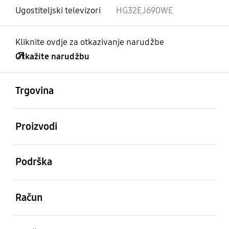
Ugostiteljski televizori
HG32EJ690WE
Kliknite ovdje za otkazivanje narudžbe
Otkažite narudžbu
Otvori
Footer Navigation
Trgovina
Otvori
Proizvodi
Otvori
Podrška
Otvori
Račun
Otvori