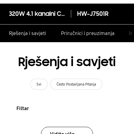
320W 4.1 kanalni Curved Soundbar HW-J7501R
HW-J7501R
Rješenja i savjeti
Priručnici i preuzimanja
In
Rješenja i savjeti
Svi
Često Postavljana Pitanja
Filtar