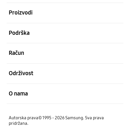
Otvori
Proizvodi
Otvori
Podrška
Otvori
Račun
Otvori
Održivost
Otvori
O nama
Autorska prava© 1995 - 2026 Samsung. Sva prava
pridržana.