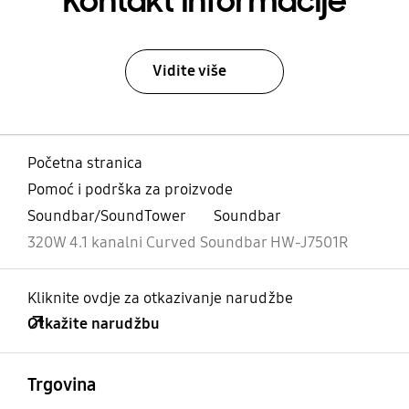
Kontakt informacije
Vidite više
Početna stranica
Pomoć i podrška za proizvode
Soundbar/SoundTower
Soundbar
320W 4.1 kanalni Curved Soundbar HW-J7501R
Kliknite ovdje za otkazivanje narudžbe
Otkažite narudžbu
Otvori
Footer Navigation
Trgovina