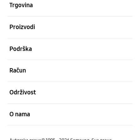
Trgovina
Otvori
Proizvodi
Otvori
Podrška
Otvori
Račun
Otvori
Održivost
Otvori
O nama