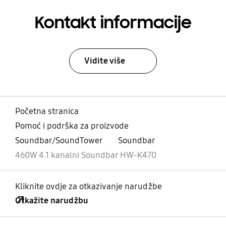
Kontakt informacije
Vidite više
Početna stranica
Pomoć i podrška za proizvode
Soundbar/SoundTower
Soundbar
460W 4.1 kanalni Soundbar HW-K470
Kliknite ovdje za otkazivanje narudžbe
Otkažite narudžbu
Otvori
Footer Navigation