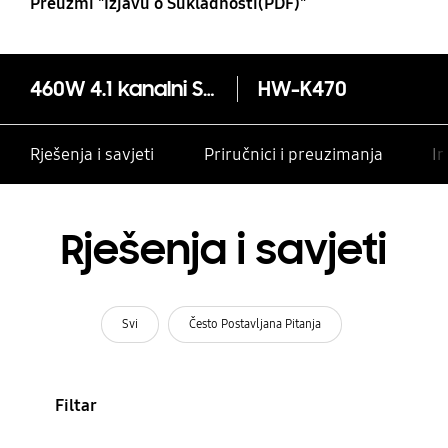
Preuzmi "Izjavu o Sukladnosti(PDF)"
460W 4.1 kanalni Soundbar HW-K470
HW-K470
Rješenja i savjeti
Priručnici i preuzimanja
In
Rješenja i savjeti
Svi
Često Postavljana Pitanja
Filtar