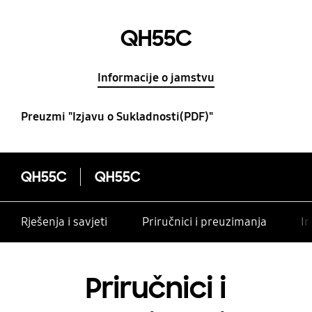
QH55C
Informacije o jamstvu
Preuzmi "Izjavu o Sukladnosti(PDF)"
QH55C
QH55C
Rješenja i savjeti
Priručnici i preuzimanja
In
Priručnici i