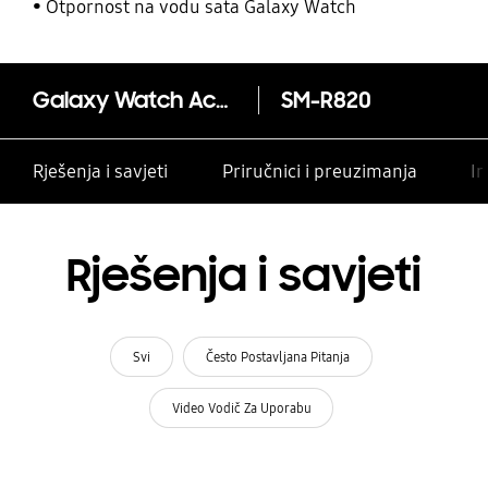
Otpornost na vodu sata Galaxy Watch
Galaxy Watch Active2 SM-R820
SM-R820
Rješenja i savjeti
Priručnici i preuzimanja
In
Rješenja i savjeti
Svi
Često Postavljana Pitanja
Video Vodič Za Uporabu