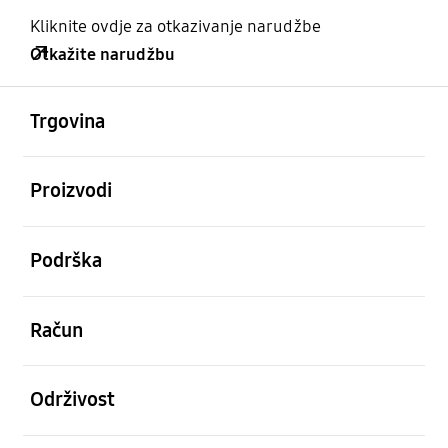
Kliknite ovdje za otkazivanje narudžbe
Otkažite narudžbu
Otvori
Footer Navigation
Trgovina
Otvori
Proizvodi
Otvori
Podrška
Otvori
Račun
Otvori
Održivost
Otvori