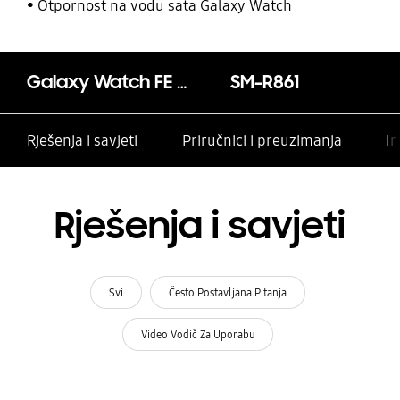
Otpornost na vodu sata Galaxy Watch
Galaxy Watch FE (Bluetooth, 40mm)
SM-R861
Rješenja i savjeti
Priručnici i preuzimanja
In
Rješenja i savjeti
Svi
Često Postavljana Pitanja
Video Vodič Za Uporabu