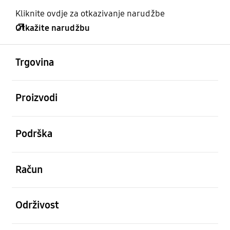
Kliknite ovdje za otkazivanje narudžbe
Otkažite narudžbu
Otvori
Footer Navigation
Trgovina
Otvori
Proizvodi
Otvori
Podrška
Otvori
Račun
Otvori
Održivost
Otvori