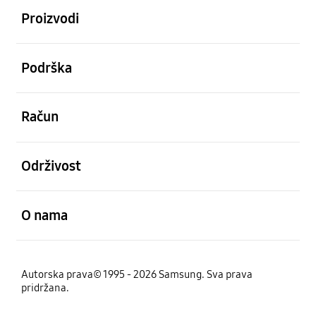
Proizvodi
Otvori
Podrška
Otvori
Račun
Otvori
Održivost
Otvori
O nama
Autorska prava© 1995 - 2026 Samsung. Sva prava
pridržana.