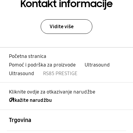
Kontakt informacije
Vidite više
Početna stranica
Pomoć i podrška za proizvode
Ultrasound
Ultrasound
RS85 PRESTIGE
Kliknite ovdje za otkazivanje narudžbe
Otkažite narudžbu
Otvori
Footer Navigation
Trgovina
Otvori