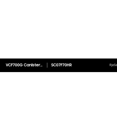
VCF700G Canister VC s tehnologijom Motion Sync Design™, 700 W, urbano-zeleni
SC07F70HR
Rješe