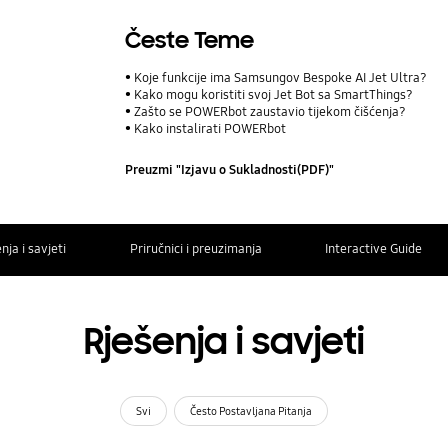
Česte Teme
Koje funkcije ima Samsungov Bespoke AI Jet Ultra?
Kako mogu koristiti svoj Jet Bot sa SmartThings?
Zašto se POWERbot zaustavio tijekom čišćenja?
Kako instalirati POWERbot
Preuzmi "Izjavu o Sukladnosti(PDF)"
nja i savjeti
Priručnici i preuzimanja
Interactive Guide
Rješenja i savjeti
Svi
Često Postavljana Pitanja