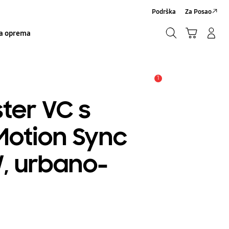
Podrška
Za Posao
Traži
Košarica
Prijavite se/Registrirajte se
a oprema
Traži
1
Obavijest
ter VC s
Motion Sync
W, urbano-