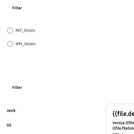
Filtar
REF_Ostalo
WM_Ostalo
OT_Ostalo
Filter
Jezik
{{file.d
Kliknite za proširivanje
Verzija {{fil
OS
{{file.fileSi
Kliknite za proširivanje
{{file.osNa