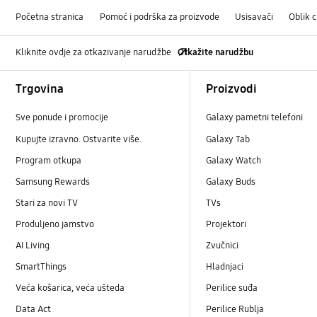
Početna stranica
Pomoć i podrška za proizvode
Usisavači
Oblik c
Kliknite ovdje za otkazivanje narudžbe
Otkažite narudžbu
Footer Navigation
Trgovina
Proizvodi
Sve ponude i promocije
Galaxy pametni telefoni
Kupujte izravno. Ostvarite više.
Galaxy Tab
Program otkupa
Galaxy Watch
Samsung Rewards
Galaxy Buds
Stari za novi TV
TVs
Produljeno jamstvo
Projektori
AI Living
Zvučnici
SmartThings
Hladnjaci
Veća košarica, veća ušteda
Perilice suđa
Data Act
Perilice Rublja