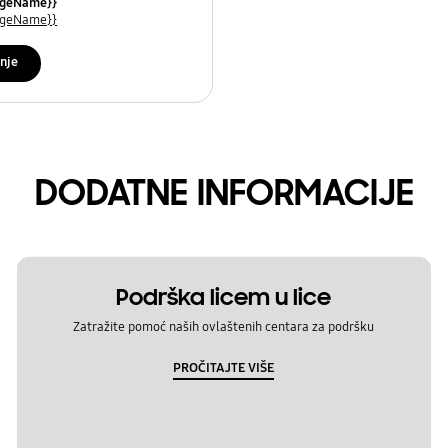
uageName}}
uageName}}
nje
DODATNE INFORMACIJE
Podrška licem u lice
Zatražite pomoć naših ovlaštenih centara za podršku
PROČITAJTE VIŠE