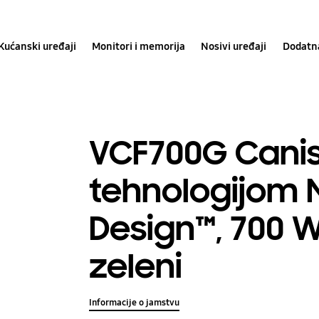
Kućanski uređaji
Monitori i memorija
Nosivi uređaji
Dodatn
VCF700G Canis
tehnologijom 
Design™, 700 
zeleni
Informacije o jamstvu