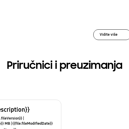
Vidite više
Priručnici i preuzimanja
escription}}
e.fileVersion}}
ze}} MB
{{file.fileModifiedDate}}
mes}}