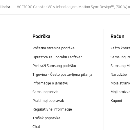
ilindra
VCF700G Canister VC s tehnologijom Motion Sync Design™, 700 W, u
Podrška
Račun
Početna stranica podrške
Zašto kreir
Uputstva za uporabu i softver
Samsung R
Pretraži Samsung podršku
Samsung M
Trgovina - Često postavljena pitanja
Narudžbe
Informacije o jamstvu
Moja strani
Samsung servis
Moji proizv
Prati moj popravak
Kuponi
Regulativne informacije
Trošak popravka
Chat