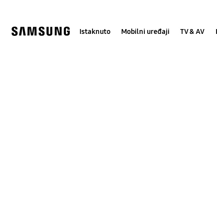
Skip
Skip
to
to
content
accessibility
help
Istaknuto
Mobilni uređaji
TV & AV