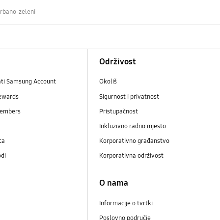
rbano-zeleni
Održivost
ati Samsung Account
Okoliš
ewards
Sigurnost i privatnost
embers
Pristupačnost
Inkluzivno radno mjesto
ca
Korporativno građanstvo
odi
Korporativna održivost
O nama
Informacije o tvrtki
Poslovno područje