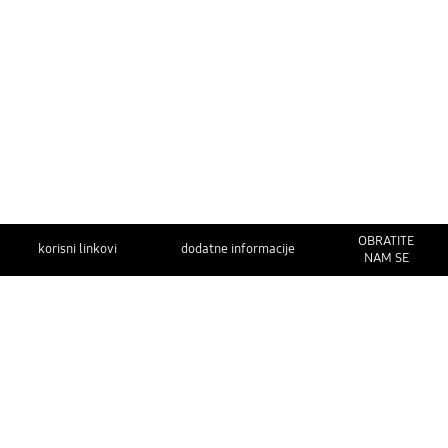
OBRATITE
korisni linkovi
dodatne informacije
NAM SE