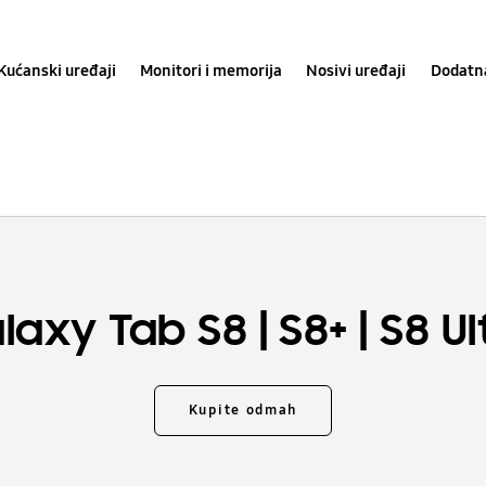
Kućanski uređaji
Monitori i memorija
Nosivi uređaji
Dodatn
|
|
laxy
Tab S8
S8+
S8 Ul
Kupite odmah