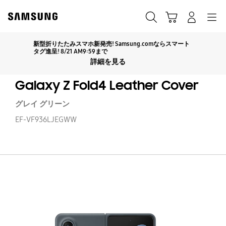
Skip
Skip
to
to
カート
検索する
ログイン
ナビゲーション
content
accessibility
help
新型折りたたみスマホ新発売! Samsung.comならスマート
Click to Expand
タグ進呈! 8/21 AM9:59まで
詳細を見る
Galaxy Z Fold4 Leather Cover
グレイ グリーン
EF-VF936LJEGWW
Ga
Z
Fo
Le