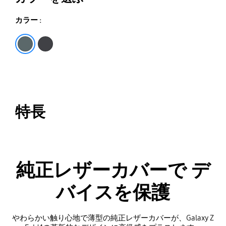
カラー :
ブラック
グレイ グリーン
特長
純正レザーカバーで デ
バイスを保護
やわらかい触り心地で薄型の純正レザーカバーが、Galaxy Z