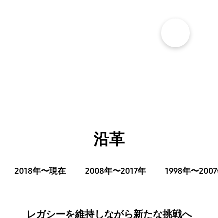
となっています。
show more popup open
沿革
2018年〜現在
2008年〜2017年
1998年〜200
レガシーを維持しながら新たな挑戦へ