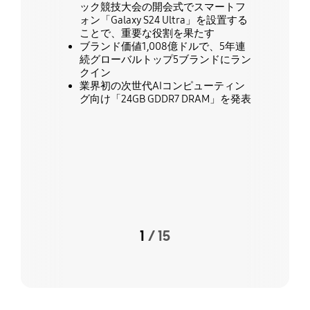
ック競技大会の開会式でスマートフ
ォン「Galaxy S24 Ultra」を設置する
ことで、重要な役割を果たす
ブランド価値1,008億ドルで、5年連
続グローバルトップ5ブランドにラン
クイン
業界初の次世代AIコンピューティン
グ向け「24GB GDDR7 DRAM」を発表
次
1
/
15
プレビュー
Current timeline container number
A whole number of timeline containers