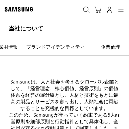
Skip
Skip
to
to
カート
検索する
ログイン
ナビゲーション
content
accessibility
help
当社について
採用情報
ブランドアイデンティティ
企業倫理
会社情報
Samsungは、人と社会を考えるグローバル企業と
Samsungの使命
して、「経営理念、核心価値、経営原則」の価値
体系を経営の羅針盤とし、人材と技術をもとに最
と価値観
高の製品とサービスを創り出し、人類社会に貢献
することを究極的な目標としています。
このため、Samsungが守っていく約束である5大経
世界をリードする企業として社会的責任を果たすことを
営原則を細部原則と行動指針として具体化し、全
お約束します。
社員が守るべき行動規範として制定しました。ま