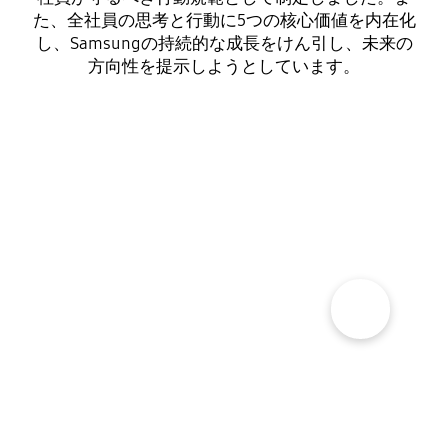
た、全社員の思考と行動に5つの核心価値を内在化
し、Samsungの持続的な成長をけん引し、未来の
方向性を提示しようとしています。
経営理念
人材と技術をもとに、最高の製品とサービスを
創り出し、人類社会に貢献する。これが
Samsungが追求する究極的な目標です。
show more popup open