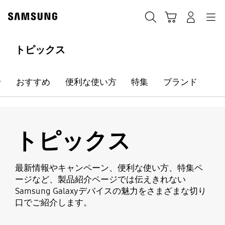
Skip
Skip
to
to
カート
検索する
ログイン
ナビゲーション
content
accessibility
help
トピックス
せ
おすすめ
便利な使い方
特集
ブランド
トピックス
最新情報やキャンペーン、便利な使い方、特集ペ
ージなど、製品紹介ページでは伝えきれない
Samsung Galaxyデバイスの魅力をさまざまな切り
口でご紹介します。