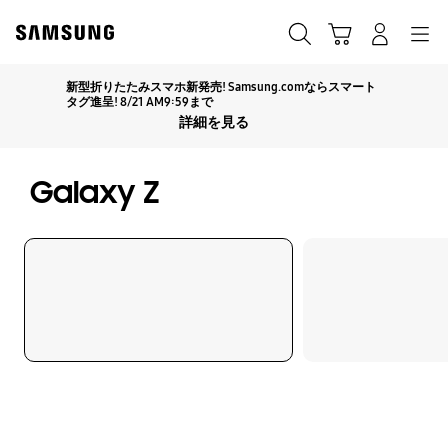
Skip
Skip
to
to
カート
検索する
ログイン
ナビゲーション
content
accessibility
help
新型折りたたみスマホ新発売! Samsung.comならスマート
Click to Expand
タグ進呈! 8/21 AM9:59まで
詳細を見る
Galaxy Z