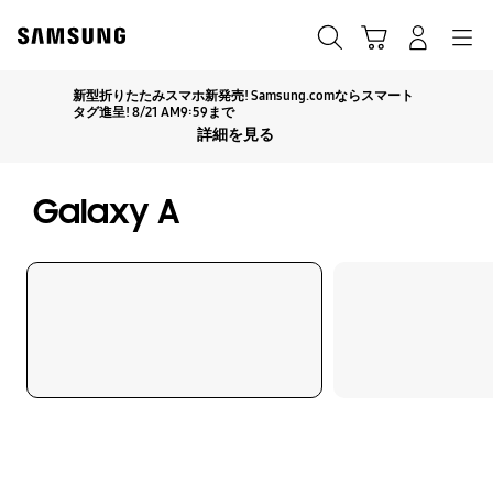
Skip
Skip
to
to
カート
検索する
ログイン
ナビゲーション
content
accessibility
help
新型折りたたみスマホ新発売! Samsung.comならスマート
Click to Expand
タグ進呈! 8/21 AM9:59まで
詳細を見る
Galaxy A