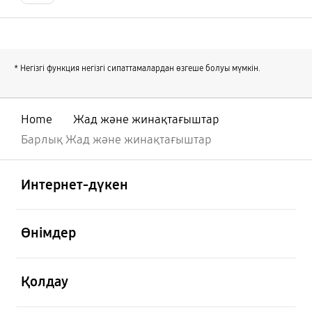
* Негізгі функция негізгі сипаттамалардан өзгеше болуы мүмкін.
Home
Жад және жинақтағыштар
Барлық Жад және жинақтағыштар
Ашық
Footer Navigation
Интернет-дүкен
Ашық
Өнімдер
Ашық
Қолдау
Ашық