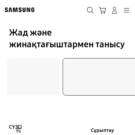
Skip
to
іздеу
Кәрзеңке
Navigation
Жүйеге кіру
content
Жад және
жинақтағыштармен танысу
СҮЗГІ
Сұрыптау